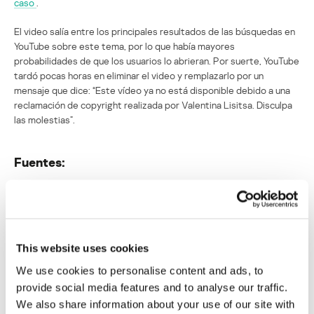
caso
.
El video salía entre los principales resultados de las búsquedas en
YouTube sobre este tema, por lo que había mayores
probabilidades de que los usuarios lo abrieran. Por suerte, YouTube
tardó pocas horas en eliminar el video y remplazarlo por un
mensaje que dice: “Este vídeo ya no está disponible debido a una
reclamación de copyright realizada por Valentina Lisitsa. Disculpa
las molestias”.
Fuentes:
Kaspersky
Cibercriminales atacan a los amantes de la
música clásica en YouTube
This website uses cookies
We use cookies to personalise content and ads, to
Su dirección de correo electrónico no será publicada.
Los
provide social media features and to analyse our traffic.
campos obligatorios están marcados con
*
We also share information about your use of our site with