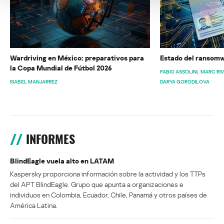
Wardriving en México: preparativos para
Estado del ransomw
la Copa Mundial de Fútbol 2026
FABIO ASSOLINI
MARC RI
ISABEL MANJARREZ
DARYA GORODILOVA
INFORMES
BlindEagle vuela alto en LATAM
Kaspersky proporciona información sobre la actividad y los TTPs
del APT BlindEagle. Grupo que apunta a organizaciones e
individuos en Colombia, Ecuador, Chile, Panamá y otros países de
América Latina.