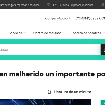
Para el hogar Empresas pequeñas
1-50 usuarios Empresas medianas
CompanyAccount
COMUNÍQUESE CO
Servicios
Centro de recursos
Acerca de nosotros
an malherido un importante po
1
lectura de un minuto