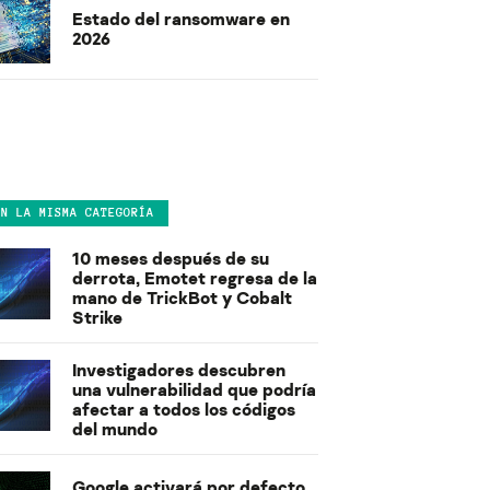
Estado del ransomware en
2026
EN LA MISMA CATEGORÍA
10 meses después de su
derrota, Emotet regresa de la
mano de TrickBot y Cobalt
Strike
Investigadores descubren
una vulnerabilidad que podría
afectar a todos los códigos
del mundo
Google activará por defecto