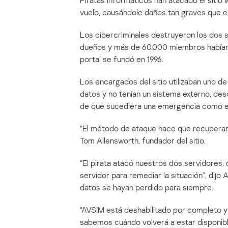
Piratas informáticos han atacado el sitio
vuelo, causándole daños tan graves que e
Los cibercriminales destruyeron los dos s
dueños y más de 60.000 miembros habían c
portal se fundó en 1996.
Los encargados del sitio utilizaban uno 
datos y no tenían un sistema externo, de
de que sucediera una emergencia como e
“El método de ataque hace que recuperarse 
Tom Allensworth, fundador del sitio.
“El pirata atacó nuestros dos servidores, 
servidor para remediar la situación”, dijo 
datos se hayan perdido para siempre.
“AVSIM está deshabilitado por completo y
sabemos cuándo volverá a estar disponible