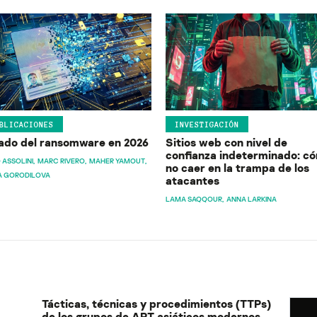
BLICACIONES
INVESTIGACIÓN
ado del ransomware en 2026
Sitios web con nivel de
confianza indeterminado: c
 ASSOLINI
MARC RIVERO
MAHER YAMOUT
no caer en la trampa de los
A GORODILOVA
atacantes
LAMA SAQQOUR
ANNA LARKINA
Tácticas, técnicas y procedimientos (TTPs)
de los grupos de APT asiáticos modernos