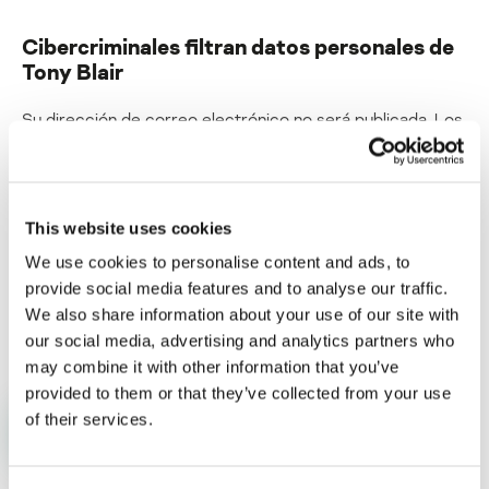
Cibercriminales filtran datos personales de
Tony Blair
Su dirección de correo electrónico no será publicada.
Los
campos obligatorios están marcados con
*
This website uses cookies
We use cookies to personalise content and ads, to
provide social media features and to analyse our traffic.
Nombre
*
Correo electrónico
*
We also share information about your use of our site with
our social media, advertising and analytics partners who
may combine it with other information that you’ve
provided to them or that they’ve collected from your use
of their services.