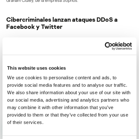
Graham Cluley, de la empresa Sophos.
Cibercriminales lanzan ataques DDoS a
Facebook y Twitter
Su dirección de correo electrónico no será publicada.
Los
campos obligatorios están marcados con
*
This website uses cookies
We use cookies to personalise content and ads, to
provide social media features and to analyse our traffic.
We also share information about your use of our site with
Nombre
*
Correo electrónico
*
our social media, advertising and analytics partners who
may combine it with other information that you’ve
provided to them or that they’ve collected from your use
of their services.