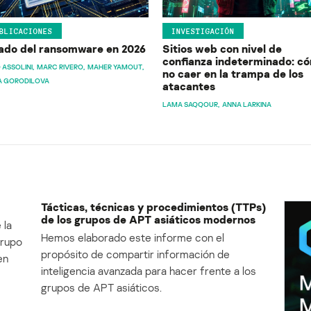
BLICACIONES
INVESTIGACIÓN
ado del ransomware en 2026
Sitios web con nivel de
confianza indeterminado: c
 ASSOLINI
MARC RIVERO
MAHER YAMOUT
no caer en la trampa de los
A GORODILOVA
atacantes
LAMA SAQQOUR
ANNA LARKINA
Tácticas, técnicas y procedimientos (TTPs)
de los grupos de APT asiáticos modernos
 la
Hemos elaborado este informe con el
Grupo
propósito de compartir información de
en
inteligencia avanzada para hacer frente a los
grupos de APT asiáticos.