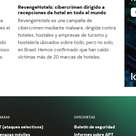
RevengeHotels: cibercrimen dirigido a
recepciones de hotel en todo el mundo
la
RevengeHotels es una campaña de
es el
cibercrimen mediante malware, dirigida contra
e
hoteles, hostales y empresas de turismo y
ido
hostelería ubicados sobre todo, pero no solo,
cioso
en Brasil. Hemos confirmado que han caído
s.
víctimas más de 20 marcas de hoteles.
NAZAS
CATEGORÍAS
 (ataques selectivos)
Boletín de seguridad
nazas móviles
Informes sobre APT