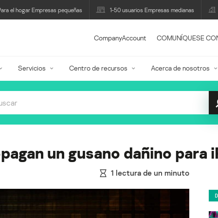
Para el hogar Empresas pequeñas
1-50 usuarios Empresas medianas
CompanyAccount
COMUNÍQUESE CO
Servicios
Centro de recursos
Acerca de nosotros
opagan un gusano dañino para 
1
lectura de un minuto