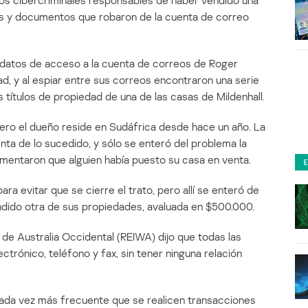
a los cibercriminales responsables de haber vendido una
os y documentos que robaron de la cuenta de correo
 datos de acceso a la cuenta de correos de Roger
dad, y al espiar entre sus correos encontraron una serie
 títulos de propiedad de una de las casas de Mildenhall.
pero el dueño reside en Sudáfrica desde hace un año. La
enta de lo sucedido, y sólo se enteró del problema la
mentaron que alguien había puesto su casa en venta.
para evitar que se cierre el trato, pero allí se enteró de
endido otra de sus propiedades, avaluada en $500.000.
s de Australia Occidental (REIWA) dijo que todas las
ctrónico, teléfono y fax, sin tener ninguna relación
ada vez más frecuente que se realicen transacciones