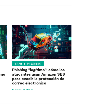
SPAM Y PHISHING
Phishing “legítimo”: cómo los
ómo
atacantes usan Amazon SES
para evadir la protección de
correo electrónico
ROMAN DEDENOK