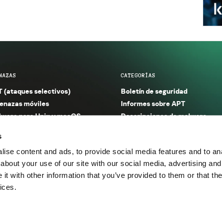
NAZAS
CATEGORÍAS
 (ataques selectivos)
Boletín de seguridad
nazas móviles
Informes sobre APT
ware para Unix y macOS
Descripciones de malware
ware para Windows
Investigación
s
orno seguro (IoT)
Informes sobre malware
ise content and ads, to provide social media features and to anal
nazas financieras
Informes sobre spam y phishin
about your use of our site with our social media, advertising and
nazas industriales
Publicaciones
t with other information that you’ve provided to them or that the
m y phishing
Incidentes
ices.
os.
Política de privacidad
Térmi