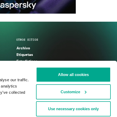
OTROS SITIOS
Archivo
Etiquetas
Estadísticas
Enciclopedia
Descripciones
Allow all cookies
yse our traffic.
g
KSB 2025
 analytics
Customize
y’ve collected
Use necessary cookies only
nos de uso
Acuerdo de licencia
Cookies