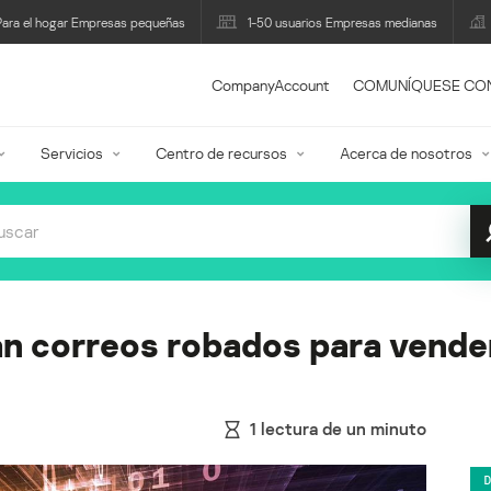
Para el hogar Empresas pequeñas
1-50 usuarios Empresas medianas
CompanyAccount
COMUNÍQUESE CO
Servicios
Centro de recursos
Acerca de nosotros
n correos robados para vender
1
lectura de un minuto