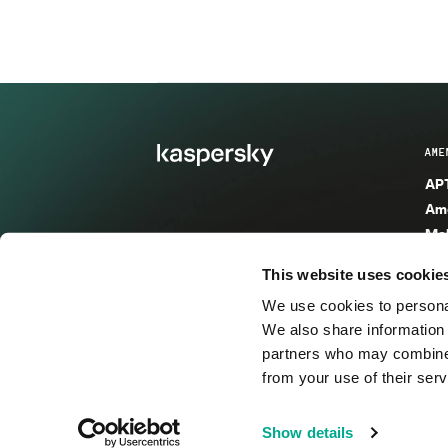
AME
APT
Ame
Mal
Mal
This website uses cookie
Ent
We use cookies to personal
Ame
We also share information 
Ame
partners who may combine i
Spa
from your use of their serv
© 2026 AO Kaspersky Lab. Todos los derechos reservad
Show details