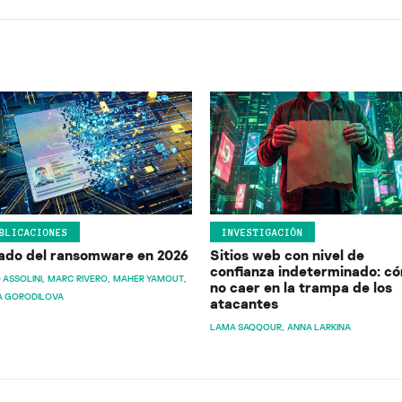
BLICACIONES
INVESTIGACIÓN
ado del ransomware en 2026
Sitios web con nivel de
confianza indeterminado: c
 ASSOLINI
MARC RIVERO
MAHER YAMOUT
no caer en la trampa de los
A GORODILOVA
atacantes
LAMA SAQQOUR
ANNA LARKINA