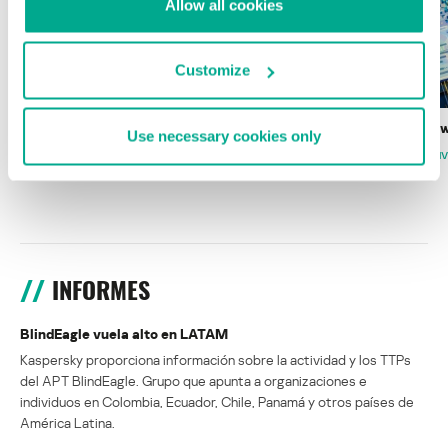
Allow all cookies
Customize
Wardriving en México: preparativos para
Estado del ransomw
Use necessary cookies only
la Copa Mundial de Fútbol 2026
FABIO ASSOLINI
MARC RI
ISABEL MANJARREZ
DARYA GORODILOVA
INFORMES
BlindEagle vuela alto en LATAM
Kaspersky proporciona información sobre la actividad y los TTPs
del APT BlindEagle. Grupo que apunta a organizaciones e
individuos en Colombia, Ecuador, Chile, Panamá y otros países de
América Latina.