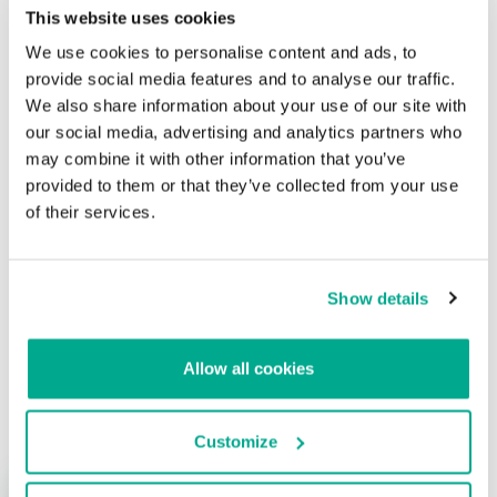
This website uses cookies
Para más información, visita el
sitio web de la conferencia
..
We use cookies to personalise content and ads, to
provide social media features and to analyse our traffic.
We also share information about your use of our site with
Conferencia de seguridad Hack in The Box
our social media, advertising and analytics partners who
2011, Amsterdam
may combine it with other information that you’ve
provided to them or that they’ve collected from your use
Su dirección de correo electrónico no será publicada.
Los
of their services.
campos obligatorios están marcados con
*
Show details
Allow all cookies
Nombre
*
Correo electrónico
*
Customize