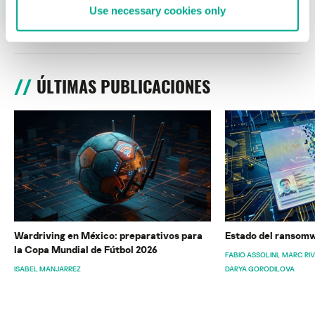
Use necessary cookies only
ÚLTIMAS PUBLICACIONES
Wardriving en México: preparativos para
Estado del ransomw
la Copa Mundial de Fútbol 2026
FABIO ASSOLINI
MARC RI
ISABEL MANJARREZ
DARYA GORODILOVA