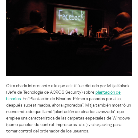
Otra charla interesante a la que asistí fue dictada por Mitja Kolsek
(Jefe de Tecnología de ACROS Security) sobre
plantación de
binarios
. En “Plantación de Binarios: Primero pasados por alto,
después subestimados, ahora ignorados”, Mitja también mostró un
nuevo método que llamó “plantación de binarios avanzada”, que
emplea una característica de las carpetas especiales de Windows
(como paneles de control, impresoras, etc.) y clickjacking para
tomar control del ordenador de los usuarios.