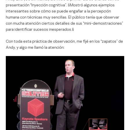
presentación “Inyección cognitiva”. šMostró algunos ejemplos
interesantes sobre cómo se puede engañar a la percepción
humana con técnicas muy sencillas. El público tenía que observar
con mucha atención ciertos detalles de sus “mini-demostraciones”
para identificar sucesos inesperados.š
Con toda esta práctica de observación, me fijé en los “zapatos” de
Andy, y algo me llamó la atención: