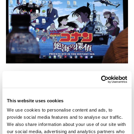
El segundo día comenzó con la presentación de Joe Sullivan (CSO,
Facebook) que compartió algunos ejemplos recientes de
iniciativas de innovación de la seguridad que alientan la
participación social para mejorar la seguridad.
This website uses cookies
We use cookies to personalise content and ads, to
Stefano Zanero presentó “Phoenix”, un sistema para analizar
provide social media features and to analyse our traffic.
nombres de dominios para descubrir y clasificar automáticamente
We also share information about your use of our site with
los dominios generados.
our social media, advertising and analytics partners who