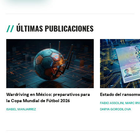
ÚLTIMAS PUBLICACIONES
Wardriving en México: preparativos para
Estado del ransomw
la Copa Mundial de Fútbol 2026
FABIO ASSOLINI
MARC RI
ISABEL MANJARREZ
DARYA GORODILOVA