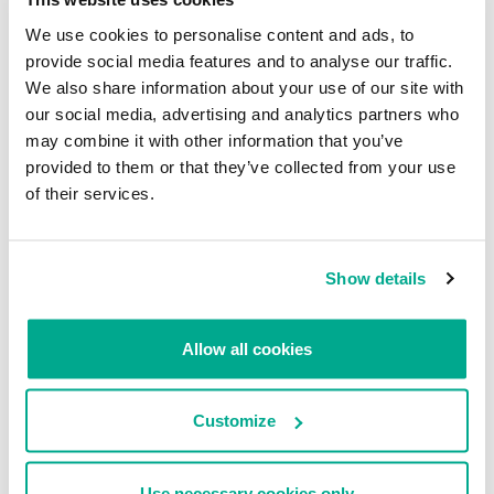
cuando algunos participantes de la conferencia se subieron al
We use cookies to personalise content and ads, to
escenario y sacudieron el lugar.
provide social media features and to analyse our traffic.
We also share information about your use of our site with
Por último, pero no menos importante, también se tuvo la
our social media, advertising and analytics partners who
oportunidad de apreciar el paisaje de la ciudad y la vida silvestre en
un ameno paseo.
may combine it with other information that you’ve
provided to them or that they’ve collected from your use
of their services.
Show details
Allow all cookies
Customize
Estamos ansiosos por volver a encontrarnos en el próximo AVAR,
en 2015, en Vietnam.
Use necessary cookies only