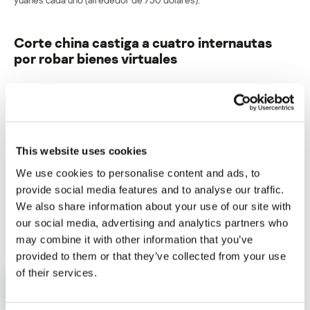
Corte china castiga a cuatro internautas
por robar bienes virtuales
Su dirección de correo electrónico no será publicada.
Los
campos obligatorios están marcados con
*
This website uses cookies
We use cookies to personalise content and ads, to
provide social media features and to analyse our traffic.
We also share information about your use of our site with
Nombre
*
Correo electrónico
*
our social media, advertising and analytics partners who
may combine it with other information that you’ve
provided to them or that they’ve collected from your use
of their services.