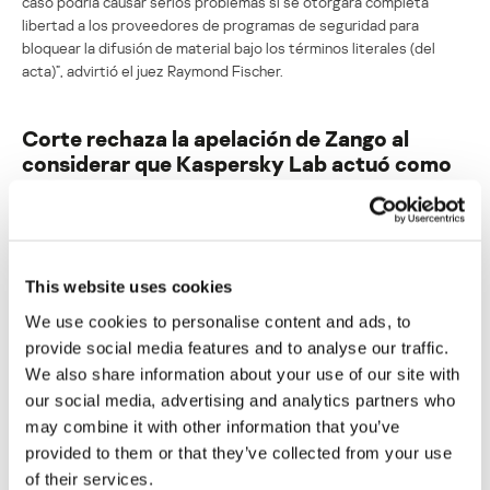
caso podría causar serios problemas si se otorgara completa
libertad a los proveedores de programas de seguridad para
bloquear la difusión de material bajo los términos literales (del
acta)”, advirtió el juez Raymond Fischer.
Corte rechaza la apelación de Zango al
considerar que Kaspersky Lab actuó como
un “buen samaritano”
Su dirección de correo electrónico no será publicada.
Los
campos obligatorios están marcados con
*
This website uses cookies
We use cookies to personalise content and ads, to
provide social media features and to analyse our traffic.
We also share information about your use of our site with
our social media, advertising and analytics partners who
may combine it with other information that you’ve
Nombre
*
Correo electrónico
*
provided to them or that they’ve collected from your use
of their services.