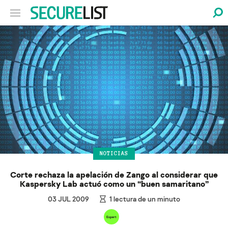
NOTICIAS
Corte rechaza la apelación de Zango al considerar que
Kaspersky Lab actuó como un “buen samaritano”
03 JUL 2009
1
lectura de un minuto