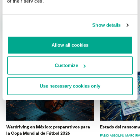
of their services.
Show details
Allow all cookies
ÚLTIMAS PUBLICACIONES
Customize
Use necessary cookies only
Wardriving en México: preparativos para
Estado del ransomw
la Copa Mundial de Fútbol 2026
FABIO ASSOLINI
MARC RI