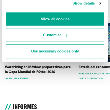
Show details
ÚLTIMAS PUBLICACIONES
Allow all cookies
Customize
Use necessary cookies only
Wardriving en México: preparativos para
Estado del ransomw
la Copa Mundial de Fútbol 2026
FABIO ASSOLINI
MARC RI
ISABEL MANJARREZ
DARYA GORODILOVA
INFORMES