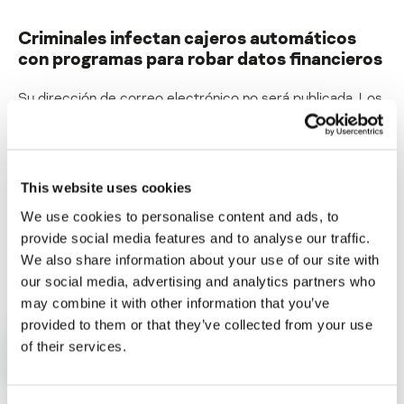
Criminales infectan cajeros automáticos
con programas para robar datos financieros
Su dirección de correo electrónico no será publicada.
Los
campos obligatorios están marcados con
*
This website uses cookies
We use cookies to personalise content and ads, to
provide social media features and to analyse our traffic.
Nombre
*
Correo electrónico
*
We also share information about your use of our site with
our social media, advertising and analytics partners who
may combine it with other information that you’ve
provided to them or that they’ve collected from your use
of their services.