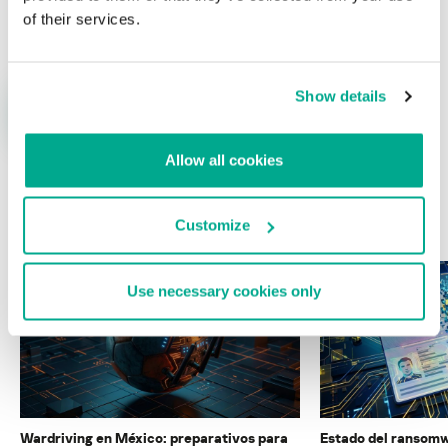
Nombre
*
Correo electrónico
*
of their services.
Show details
Allow all cookies
ÚLTIMAS PUBLICACIONES
Customize
Use necessary cookies only
Wardriving en México: preparativos para
Estado del ransomw