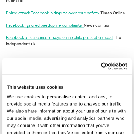
Fuentes:
Police attack Facebook in dispute over child safety
Times Online
Facebook ‘ignored paedophile complaints’
News.com.au
Facebook a ‘real concern’ says online child protection head
The
Independent.uk
Critican a Facebook por no denunciar casos
de abuso a la policía
Su dirección de correo electrónico no será publicada.
Los
This website uses cookies
campos obligatorios están marcados con
*
We use cookies to personalise content and ads, to
provide social media features and to analyse our traffic.
We also share information about your use of our site with
our social media, advertising and analytics partners who
may combine it with other information that you’ve
provided to them or that they’ve collected from your use