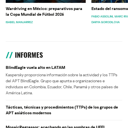
Wardriving en México: preparativos para
Estado del ransomw
la Copa Mundial de Fútbol 2026
FABIO ASSOLINI
MARC RI
ISABEL MANJARREZ
DARYA GORODILOVA
INFORMES
BlindEagle vuela alto en LATAM
Kaspersky proporciona información sobre la actividad y los TTPs
del APT BlindEagle. Grupo que apunta a organizaciones e
individuos en Colombia, Ecuador, Chile, Panamá y otros países de
América Latina.
Tácticas, técnicas y procedimientos (TTPs) de los grupos de
APT asiáticos modernos
MosaicRegressor: acechando en las sombras de UEFI