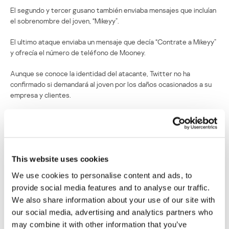
El segundo y tercer gusano también enviaba mensajes que incluían
el sobrenombre del joven, “Mikeyy”.
El ultimo ataque enviaba un mensaje que decía “Contrate a Mikeyy”
y ofrecía el número de teléfono de Mooney.
Aunque se conoce la identidad del atacante, Twitter no ha
confirmado si demandará al joven por los daños ocasionados a su
empresa y clientes.
Cuatro gusanos atacan a los usuarios de
Twitter en tres días
This website uses cookies
Su dirección de correo electrónico no será publicada.
Los
campos obligatorios están marcados con
*
We use cookies to personalise content and ads, to
provide social media features and to analyse our traffic.
We also share information about your use of our site with
our social media, advertising and analytics partners who
may combine it with other information that you’ve