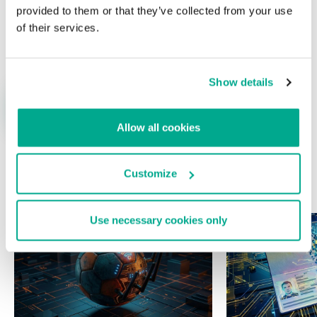
provided to them or that they’ve collected from your use
of their services.
Nombre
*
Correo electrónico
*
Show details
Allow all cookies
Customize
ÚLTIMAS PUBLICACIONES
Use necessary cookies only