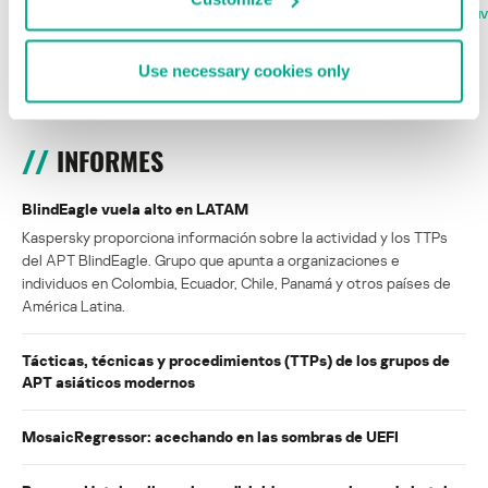
la Copa Mundial de Fútbol 2026
FABIO ASSOLINI
MARC RI
ISABEL MANJARREZ
DARYA GORODILOVA
Use necessary cookies only
INFORMES
BlindEagle vuela alto en LATAM
Kaspersky proporciona información sobre la actividad y los TTPs
del APT BlindEagle. Grupo que apunta a organizaciones e
individuos en Colombia, Ecuador, Chile, Panamá y otros países de
América Latina.
Tácticas, técnicas y procedimientos (TTPs) de los grupos de
APT asiáticos modernos
MosaicRegressor: acechando en las sombras de UEFI