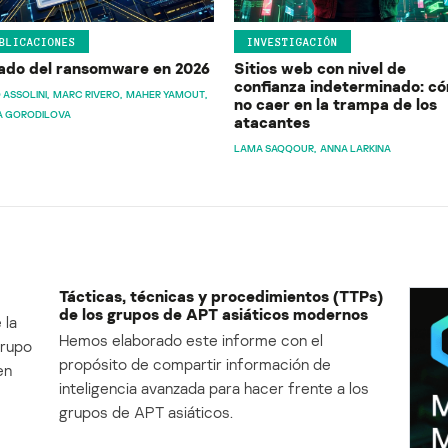
BLICACIONES
INVESTIGACIÓN
ado del ransomware en 2026
Sitios web con nivel de
confianza indeterminado: c
 ASSOLINI
MARC RIVERO
MAHER YAMOUT
no caer en la trampa de los
A GORODILOVA
atacantes
LAMA SAQQOUR
ANNA LARKINA
Tácticas, técnicas y procedimientos (TTPs)
de los grupos de APT asiáticos modernos
 la
Hemos elaborado este informe con el
Grupo
propósito de compartir información de
en
inteligencia avanzada para hacer frente a los
grupos de APT asiáticos.