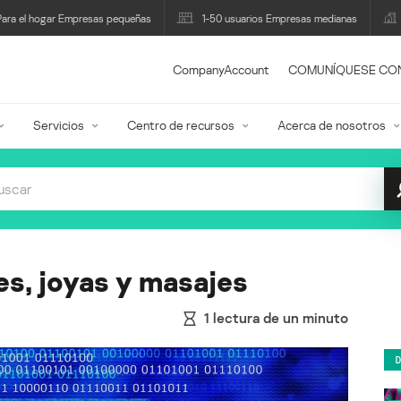
Para el hogar Empresas pequeñas
1-50 usuarios Empresas medianas
CompanyAccount
COMUNÍQUESE CO
Servicios
Centro de recursos
Acerca de nosotros
res, joyas y masajes
1
lectura de un minuto