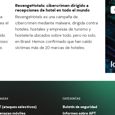
RevengeHotels: cibercrimen dirigido a
recepciones de hotel en todo el mundo
la
RevengeHotels es una campaña de
es el
cibercrimen mediante malware, dirigida contra
e
hoteles, hostales y empresas de turismo y
ido
hostelería ubicados sobre todo, pero no solo,
cioso
en Brasil. Hemos confirmado que han caído
s.
víctimas más de 20 marcas de hoteles.
NAZAS
CATEGORÍAS
 (ataques selectivos)
Boletín de seguridad
nazas móviles
Informes sobre APT