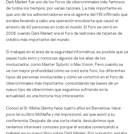
Dark Market fue uno de los foros de cibercriminales más famosos
de todos los tiempos, por varias razones. La más importante es
que uno de los administradores era un agente del FBI infiltrado que
estaba llevando a cabo una operación encubierta que causó el
arresto de 60 personas en todo el mundo. El foro se cerró en
2008, cuando Dark Market era el foro de ladrones de tarjetas de
crédito más importante del mundo.
Si trabajas en el área de la seguridad informática, es posible que ya
sepas todo esto y conozcas algunos de los alias de los
involucrados, como Master Splyntr o Max Vision. Pero cuando se
ve con mayor profundidad cómo se creó este foro, los diferentes
tipos de personas involucradas y cómo se convirtió en el foro de
cibercriminales más importante, consolidando las bases de un
nuevo tipo de cibercrimen que seguimos sufriendo en la
actualidad, es una historia muy interesante.
Conocí al Sr. Misha Glenny hace cuatro años en Barcelona. Hace
poco leí su libro McMafia y me impresionó, así que asistí a su
conferencia. Después de una corta charla, descubrimos que
teníamos intereses comunes porque él estaba comenzando a
trabajar en su nuevo libro sobre Dark Market. Por supuesto, estaba