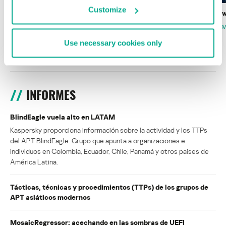
Customize
Wardriving en México: preparativos para
Estado del ransomw
la Copa Mundial de Fútbol 2026
FABIO ASSOLINI
MARC RI
ISABEL MANJARREZ
DARYA GORODILOVA
Use necessary cookies only
INFORMES
BlindEagle vuela alto en LATAM
Kaspersky proporciona información sobre la actividad y los TTPs
del APT BlindEagle. Grupo que apunta a organizaciones e
individuos en Colombia, Ecuador, Chile, Panamá y otros países de
América Latina.
Tácticas, técnicas y procedimientos (TTPs) de los grupos de
APT asiáticos modernos
MosaicRegressor: acechando en las sombras de UEFI