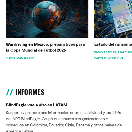
Wardriving en México: preparativos para
Estado del ransomw
la Copa Mundial de Fútbol 2026
FABIO ASSOLINI
MARC RI
ISABEL MANJARREZ
DARYA GORODILOVA
INFORMES
BlindEagle vuela alto en LATAM
Kaspersky proporciona información sobre la actividad y los TTPs
del APT BlindEagle. Grupo que apunta a organizaciones e
individuos en Colombia, Ecuador, Chile, Panamá y otros países de
América Latina.