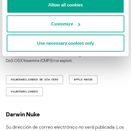
Allow all cookies
Esta vulnerabilidad está cerrada en las siguientes versiones de
sistemas operativos: OS X 10.10.3 y iOS8.3.
Customize
Los usuarios de los productos de Kaspersky Lab están protegidos
de esta vulnerabilidad en OS X 10.10 por el componente
“Protección contra ataques de red”. Este componente funciona
también en Kaspersky Internet Security for Mac 15.0.
Use necessary cookies only
Detectamos este ataque de red con el siguiente veredicto:
DoS.OSX.Yosemite.ICMP.Error.exploit.
VULNERABILIDADES DE DÍA CERO
APPLE MACOS
VULNERABILIDADES
Darwin Nuke
Su dirección de correo electrónico no será publicada.
Los