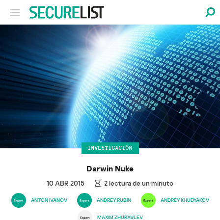
INVESTIGACIÓN
Darwin Nuke
10 ABR 2015
2
lectura de un minuto
ANTON IVANOV
ANDREY RUBIN
ANDREY KHUDYAKOV
MAXIM ZHURAVLEV