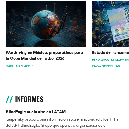
Wardriving en México: preparativos para
Estado del ransomw
la Copa Mundial de Fútbol 2026
FABIO ASSOLINI
MARC RI
ISABEL MANJARREZ
DARYA GORODILOVA
INFORMES
BlindEagle vuela alto en LATAM
Kaspersky proporciona información sobre la actividad y los TTPs
del APT BlindEagle. Grupo que apunta a organizaciones e