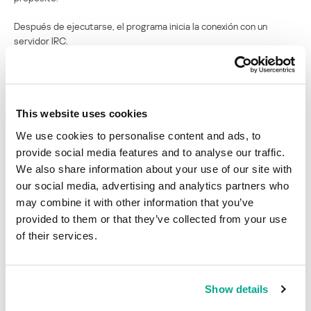
Después de ejecutarse, el programa inicia la conexión con un
servidor IRC.
This website uses cookies
Conexión con un servidor IRC
We use cookies to personalise content and ads, to
Después de conectarse, el bot accede a un canal predeterminado
provide social media features and to analyse our traffic.
y espera las instrucciones de sus dueños:
We also share information about your use of our site with
our social media, advertising and analytics partners who
may combine it with other information that you’ve
provided to them or that they’ve collected from your use
of their services.
Acceso a un canal IRC
Principales funciones
Show details
El bot está diseñado para lanzar ataques DDoS desde los equipos