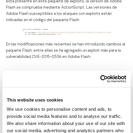
está presente en este paquete de exploits, la versión de Adobe
Flash se comprueba mediante ActionScript. Las versiones de
Adobe Flash susceptibles a los ataques con exploits están
indicadas en el código del paquete Flash:
En las modificaciones más recientes se han introducido cambios al
paquete Flash, entre ellas se ha agregado un exploit más para la
vulnerabilidad CVE-2015-0536 en Adobe Flash.
Fichero de configuración
Analicemos otra función interesante en el paquete Flash.
Recordamos que junto con el objeto Flash, en la página de
This website uses cookies
aterrizaje hay una imagen, que en realidad es un fichero de
We use cookies to personalise content and ads, to
configuración.
provide social media features and to analyse our traffic.
We also share information about your use of our site with
our social media, advertising and analytics partners who