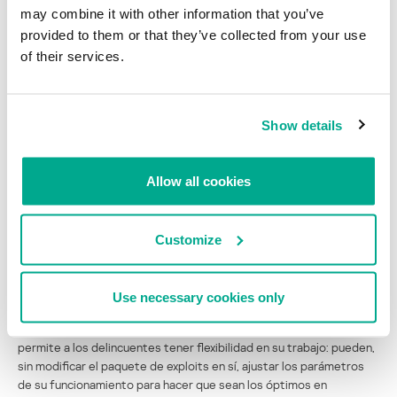
may combine it with other information that you’ve
provided to them or that they’ve collected from your use
of their services.
Una función especial lee la imagen de la página de aterrizaje, la
descifra con Base64 y RC4 para obtener el fichero de
configuración.
Show details
Allow all cookies
Customize
Función de obtención del fichero de configuración
El fichero de configuración contiene las llaves e identificadores de
Use necessary cookies only
los exploits mencionados más arriba y que se pueden cargar al
equipo del usuario. La presencia de un fichero de configuración
permite a los delincuentes tener flexibilidad en su trabajo: pueden,
sin modificar el paquete de exploits en sí, ajustar los parámetros
de su funcionamiento para hacer que sean los óptimos en