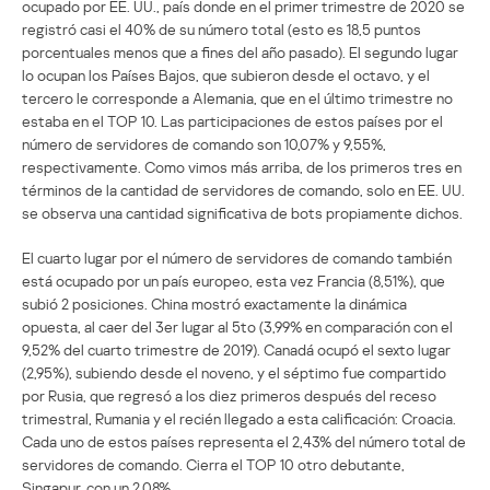
ocupado por EE. UU., país donde en el primer trimestre de 2020 se
registró casi el 40% de su número total (esto es 18,5 puntos
porcentuales menos que a fines del año pasado). El segundo lugar
lo ocupan los Países Bajos, que subieron desde el octavo, y el
tercero le corresponde a Alemania, que en el último trimestre no
estaba en el TOP 10. Las participaciones de estos países por el
número de servidores de comando son 10,07% y 9,55%,
respectivamente. Como vimos más arriba, de los primeros tres en
términos de la cantidad de servidores de comando, solo en EE. UU.
se observa una cantidad significativa de bots propiamente dichos.
El cuarto lugar por el número de servidores de comando también
está ocupado por un país europeo, esta vez Francia (8,51%), que
subió 2 posiciones. China mostró exactamente la dinámica
opuesta, al caer del 3er lugar al 5to (3,99% en comparación con el
9,52% del cuarto trimestre de 2019). Canadá ocupó el sexto lugar
(2,95%), subiendo desde el noveno, y el séptimo fue compartido
por Rusia, que regresó a los diez primeros después del receso
trimestral, Rumania y el recién llegado a esta calificación: Croacia.
Cada uno de estos países representa el 2,43% del número total de
servidores de comando. Cierra el TOP 10 otro debutante,
Singapur, con un 2,08%.