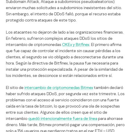
Subdomain Attack, Ataque a subdominios pseudoaleatorios):
enviaron muchas solicitudes a subdominios inexistentes del sitio.
Sin embargo, el intento de DDoS falló, porque el recurso estaba
protegido contra ataques de este tipo.
Los atacantes no dejaron de lado a las organizaciones financieras.
En febrero, sufrieron complejos ataques DDoS los sitios de
intercambio de criptomonedas
OKEx y Bitfinex
. El primero afirma
que fue capaz de controlar el incidente sin causar pérdidas a los
clientes, el segundo se vio obligado a desconectarse durante una
hora. Según la directiva de Bitfinex, la pausa fue necesaria para
instalar una protección especializada. A pesar de la similaridad de
los incidentes, se desconoce si están relacionados entre sí.
El sitio de
intercambio de criptomonedas Bitmex
también declaró
haber sufrido ataques DDoS, por segunda vez este trimestre. Los
problemas con el acceso al servicio coincidieron con una fuerte
caída en la tasa de bitcoin, lo que provocó una ola de sospechas
entre sus clientes. Algunos de ellos creen que el sitio de
intercambio
quedó intencionalmente fuera de línea
para ahorrase
dinero. Más tarde, Bitmex prometió pagar una compensación, pero
solo a 156 usuarios que perdieron tratos en el par ETH – USD.