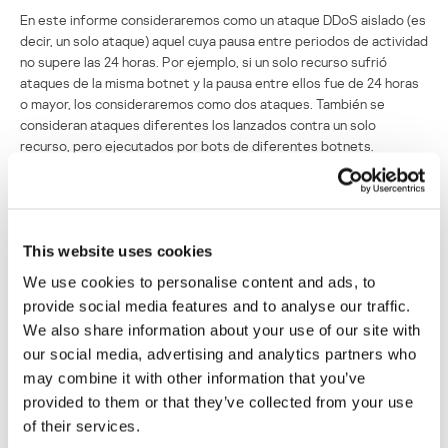
En este informe consideraremos como un ataque DDoS aislado (es
decir, un solo ataque) aquel cuya pausa entre periodos de actividad
no supere las 24 horas. Por ejemplo, si un solo recurso sufrió
ataques de la misma botnet y la pausa entre ellos fue de 24 horas
o mayor, los consideraremos como dos ataques. También se
consideran ataques diferentes los lanzados contra un solo
recurso, pero ejecutados por bots de diferentes botnets.
La ubicación geográfica de las víctimas de los ataques DDoS y los
servidores desde donde se enviaron las instrucciones se
determinan por sus direcciones IP. El número de blancos únicos de
ataques DDoS en este informe se calcula según el número de
This website uses cookies
direcciones IP únicas de la estadística trimestral.
We use cookies to personalise content and ads, to
provide social media features and to analyse our traffic.
La estadística de DDoS Intelligence se limita a las botnets
We also share information about your use of our site with
detectadas y analizadas por Kaspersky Lab. También hay que tener
en cuenta que las botnets son solo uno de los instrumentos con
our social media, advertising and analytics partners who
los que se realizan ataques DDoS, y que los datos que se
may combine it with other information that you’ve
presentan en este informe no abarcan todos los ataques ocurridos
provided to them or that they’ve collected from your use
durante el periodo indicado.
of their services.