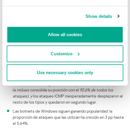
Resultados del trimestre
Show details
En el primer trimestre de 2020, la mayoría de los servidores de
comando todavía están registrados en los Estados Unidos
(39,93%), mientras que la mayoría de los bots están en Brasil.
Allow all cookies
En general, la dinámica del número de ataques resultó ser muy
similar a los indicadores del trimestre anterior, con picos de
más de 230 ataques el 14 y 15 de febrero, y una disminución a 16
Customize
ataques el 25 de enero.
Se llevaron a cabo más ataques DDoS los lunes, y los
Use necessary cookies only
atacantes descansaron con mayor frecuencia los miércoles.
La inundación SYN sigue siendo el tipo de ataque más popular
(e incluso consolida su posición con el
92,6% de todos los
ataques), y
los ataques ICMP inesperadamente desplazaron al
resto de los tipos y quedaron en segundo lugar.
Las botnets de Windows siguen ganando popularidad: la
proporción de ataques que las utilizan ha crecido en 3 pp hasta
el 5,64%.