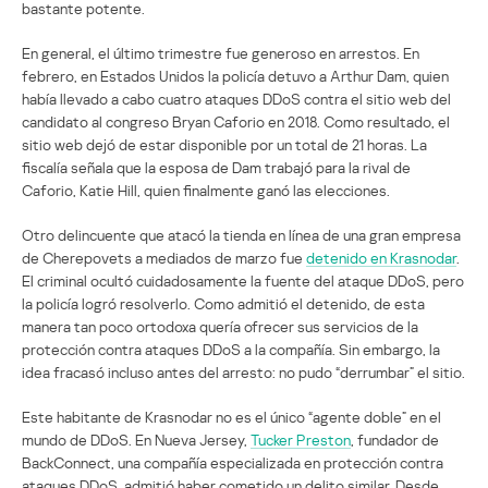
bastante potente.
En general, el último trimestre fue generoso en arrestos. En
febrero, en Estados Unidos la policía detuvo a Arthur Dam, quien
había llevado a cabo cuatro ataques DDoS contra el sitio web del
candidato al congreso Bryan Caforio en 2018. Como resultado, el
sitio web dejó de estar disponible por un total de 21 horas. La
fiscalía señala que la esposa de Dam trabajó para la rival de
Caforio, Katie Hill, quien finalmente ganó las elecciones.
Otro delincuente que atacó la tienda en línea de una gran empresa
de Cherepovets a mediados de marzo fue
detenido en Krasnodar
.
El criminal ocultó cuidadosamente la fuente del ataque DDoS, pero
la policía logró resolverlo. Como admitió el detenido, de esta
manera tan poco ortodoxa quería ofrecer sus servicios de la
protección contra ataques DDoS a la compañía. Sin embargo, la
idea fracasó incluso antes del arresto: no pudo “derrumbar” el sitio.
Este habitante de Krasnodar no es el único “agente doble” en el
mundo de DDoS. En Nueva Jersey,
Tucker Preston
, fundador de
BackConnect, una compañía especializada en protección contra
ataques DDoS, admitió haber cometido un delito similar. Desde