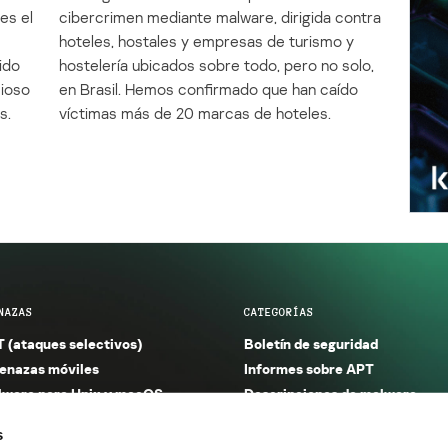
es el
cibercrimen mediante malware, dirigida contra
e
hoteles, hostales y empresas de turismo y
ido
hostelería ubicados sobre todo, pero no solo,
cioso
en Brasil. Hemos confirmado que han caído
s.
víctimas más de 20 marcas de hoteles.
NAZAS
CATEGORÍAS
 (ataques selectivos)
Boletín de seguridad
nazas móviles
Informes sobre APT
ware para Unix y macOS
Descripciones de malware
ware para Windows
Investigación
s
orno seguro (IoT)
Informes sobre malware