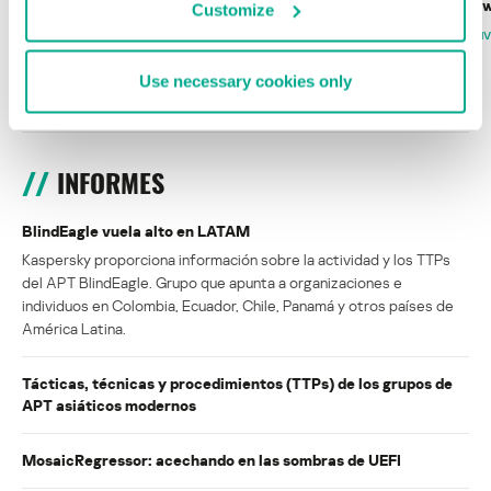
Wardriving en México: preparativos para
Estado del ransomw
Customize
la Copa Mundial de Fútbol 2026
FABIO ASSOLINI
MARC RI
ISABEL MANJARREZ
DARYA GORODILOVA
Use necessary cookies only
INFORMES
BlindEagle vuela alto en LATAM
Kaspersky proporciona información sobre la actividad y los TTPs
del APT BlindEagle. Grupo que apunta a organizaciones e
individuos en Colombia, Ecuador, Chile, Panamá y otros países de
América Latina.
Tácticas, técnicas y procedimientos (TTPs) de los grupos de
APT asiáticos modernos
MosaicRegressor: acechando en las sombras de UEFI