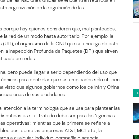
os de las Naciones Unidas se encuentran reunidos en
sta organización en la regulación de las
s porque hay quienes consideran que, mal planteados,
e la red de un modo hasta autoritario. Por ejemplo, la
s (UIT), el organismo de la ONU que se encarga de esta
en la Inspección Profunda de Paquetes (DPI) que sirven
ificado de redes.
ñina, pero puede llegar a serlo dependiendo del uso que
 técnicas para controlar que sus empleados sólo utilicen
ha visto que algunos gobiernos como los de Irán y China
municaciones de sus ciudadanos.
 atención a la terminología que se usa para plantear las
discutidas es si el tratado debe ser para las ‘agencias
as operativas’; mientras que la primera se refiere a
lecidos, como las empresas AT&T, MCI, etc., la
rca a cualquier individuo, compañía o agencia