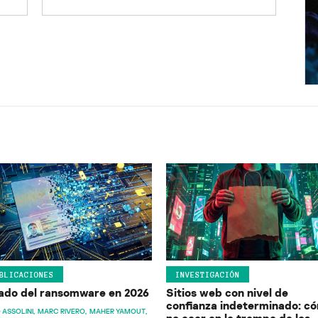
BLICACIONES
INVESTIGACIÓN
ado del ransomware en 2026
Sitios web con nivel de
confianza indeterminado: c
 ASSOLINI
MARC RIVERO
MAHER YAMOUT