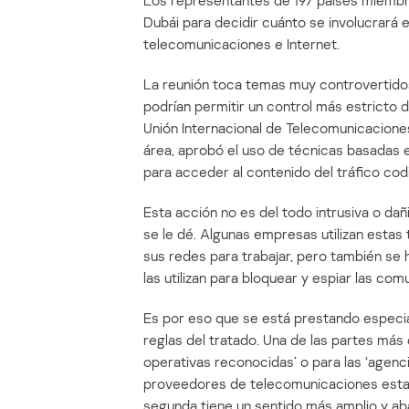
Los representantes de 197 países miembr
Dubái para decidir cuánto se involucrará e
telecomunicaciones e Internet.
La reunión toca temas muy controvertido
podrían permitir un control más estricto d
Unión Internacional de Telecomunicacione
área, aprobó el uso de técnicas basadas 
para acceder al contenido del tráfico cod
Esta acción no es del todo intrusiva o da
se le dé. Algunas empresas utilizan estas
sus redes para trabajar, pero también se 
las utilizan para bloquear y espiar las co
Es por eso que se está prestando especial
reglas del tratado. Una de las partes más 
operativas reconocidas’ o para las ‘agenci
proveedores de telecomunicaciones estab
segunda tiene un sentido más amplio y aba