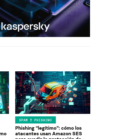
SPAM Y PHISHING
Phishing “legítimo”: cómo los
ómo
atacantes usan Amazon SES