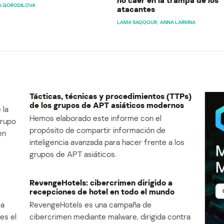
no caer en la trampa de los
A GORODILOVA
atacantes
LAMA SAQQOUR
ANNA LARKINA
Tácticas, técnicas y procedimientos (TTPs)
de los grupos de APT asiáticos modernos
 la
Hemos elaborado este informe con el
Grupo
propósito de compartir información de
en
inteligencia avanzada para hacer frente a los
grupos de APT asiáticos.
RevengeHotels: cibercrimen dirigido a
recepciones de hotel en todo el mundo
la
RevengeHotels es una campaña de
es el
cibercrimen mediante malware, dirigida contra