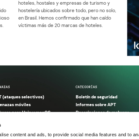
e
hoteles, hostales y empresas de turismo y
ido
hostelería ubicados sobre todo, pero no solo,
cioso
en Brasil. Hemos confirmado que han caído
s.
víctimas más de 20 marcas de hoteles.
NAZAS
CATEGORÍAS
 (ataques selectivos)
Boletín de seguridad
nazas móviles
Informes sobre APT
ware para Unix y macOS
Descripciones de malware
ware para Windows
Investigación
s
orno seguro (IoT)
Informes sobre malware
ise content and ads, to provide social media features and to anal
nazas financieras
Informes sobre spam y phishin