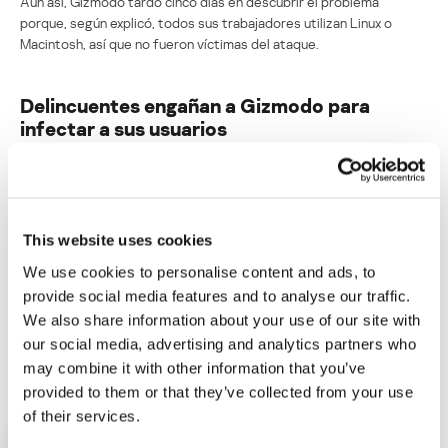
Aún así, Gizmodo tardó cinco días en descubrir el problema
porque, según explicó, todos sus trabajadores utilizan Linux o
Macintosh, así que no fueron víctimas del ataque.
Delincuentes engañan a Gizmodo para
infectar a sus usuarios
Su dirección de correo electrónico no será publicada.
Los
campos obligatorios están marcados con
*
This website uses cookies
We use cookies to personalise content and ads, to
provide social media features and to analyse our traffic.
We also share information about your use of our site with
our social media, advertising and analytics partners who
Nombre
*
Correo electrónico
*
may combine it with other information that you’ve
provided to them or that they’ve collected from your use
of their services.