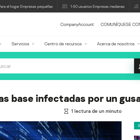
Para el hogar Empresas pequeñas
1-50 usuarios Empresas medianas
CompanyAccount
COMUNÍQUESE CO
Servicios
Centro de recursos
Acerca de nosotros
cas base infectadas por un gus
1
lectura de un minuto