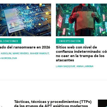
BLICACIONES
INVESTIGACIÓN
ado del ransomware en 2026
Sitios web con nivel de
confianza indeterminado: c
 ASSOLINI
MARC RIVERO
MAHER YAMOUT
no caer en la trampa de los
A GORODILOVA
atacantes
LAMA SAQQOUR
ANNA LARKINA
Tácticas, técnicas y procedimientos (TTPs)
de los grupos de APT asiáticos modernos