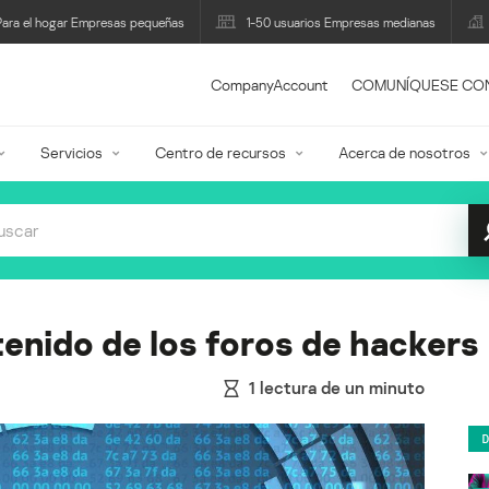
Para el hogar Empresas pequeñas
1-50 usuarios Empresas medianas
CompanyAccount
COMUNÍQUESE CO
Servicios
Centro de recursos
Acerca de nosotros
enido de los foros de hackers
1
lectura de un minuto