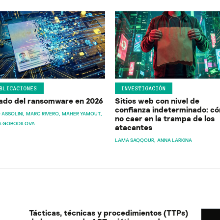
BLICACIONES
INVESTIGACIÓN
ado del ransomware en 2026
Sitios web con nivel de
confianza indeterminado: c
 ASSOLINI
MARC RIVERO
MAHER YAMOUT
no caer en la trampa de los
A GORODILOVA
atacantes
LAMA SAQQOUR
ANNA LARKINA
Tácticas, técnicas y procedimientos (TTPs)