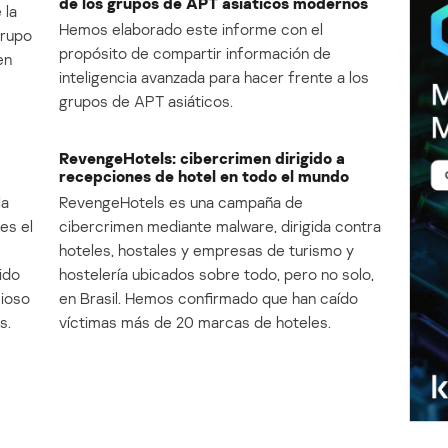
de los grupos de APT asiáticos modernos
 la
Hemos elaborado este informe con el
Grupo
propósito de compartir información de
en
inteligencia avanzada para hacer frente a los
grupos de APT asiáticos.
RevengeHotels: cibercrimen dirigido a
recepciones de hotel en todo el mundo
la
RevengeHotels es una campaña de
es el
cibercrimen mediante malware, dirigida contra
e
hoteles, hostales y empresas de turismo y
ido
hostelería ubicados sobre todo, pero no solo,
cioso
en Brasil. Hemos confirmado que han caído
s.
víctimas más de 20 marcas de hoteles.