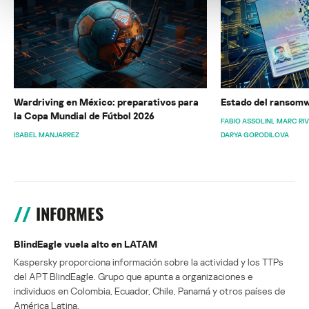
Wardriving en México: preparativos para
Estado del ransomw
la Copa Mundial de Fútbol 2026
FABIO ASSOLINI
MARC RI
ISABEL MANJARREZ
DARYA GORODILOVA
INFORMES
BlindEagle vuela alto en LATAM
Kaspersky proporciona información sobre la actividad y los TTPs
del APT BlindEagle. Grupo que apunta a organizaciones e
individuos en Colombia, Ecuador, Chile, Panamá y otros países de
América Latina.