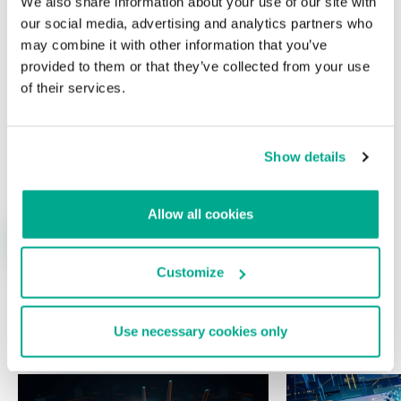
We also share information about your use of our site with
campos obligatorios están marcados con
*
our social media, advertising and analytics partners who
may combine it with other information that you’ve
provided to them or that they’ve collected from your use
of their services.
Nombre
*
Correo electrónico
*
Show details
Allow all cookies
Customize
Use necessary cookies only
ÚLTIMAS PUBLICACIONES