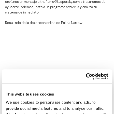
envíanos un mensaje a theflame@kaspersky.com y trataremos de
ayudarte. Además, instala un programa antivirus y analiza tu
sistema de inmediato.
Resultado de la detección online de Palida Narrow:
P.D.: Si estás infectado con Gauss, puedes emplear la herramienta
gratuita Kaspersky Virus Removal Tool para limpiar tu sistema.
This website uses cookies
Detección online de Gauss
We use cookies to personalise content and ads, to
provide social media features and to analyse our traffic.
Su dirección de correo electrónico no será publicada.
Los