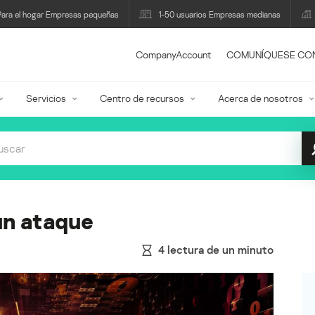
Para el hogar Empresas pequeñas
1-50 usuarios Empresas medianas
CompanyAccount
COMUNÍQUESE CO
Servicios
Centro de recursos
Acerca de nosotros
un ataque
4
lectura de un minuto