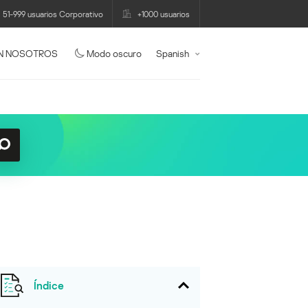
51-999 usuarios Corporativo
+1000 usuarios
N NOSOTROS
Modo oscuro
Spanish
Índice