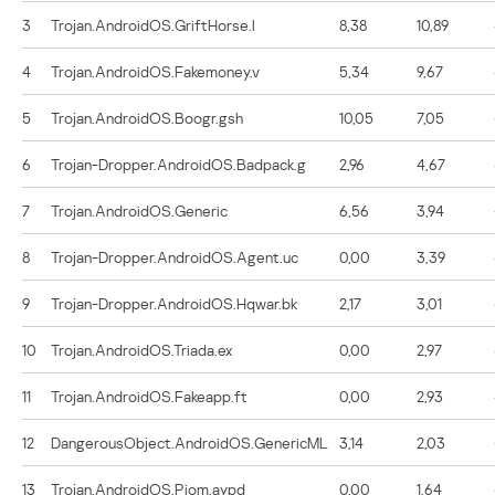
3
Trojan.AndroidOS.GriftHorse.l
8,38
10,89
4
Trojan.AndroidOS.Fakemoney.v
5,34
9,67
5
Trojan.AndroidOS.Boogr.gsh
10,05
7,05
6
Trojan-Dropper.AndroidOS.Badpack.g
2,96
4,67
7
Trojan.AndroidOS.Generic
6,56
3,94
8
Trojan-Dropper.AndroidOS.Agent.uc
0,00
3,39
9
Trojan-Dropper.AndroidOS.Hqwar.bk
2,17
3,01
10
Trojan.AndroidOS.Triada.ex
0,00
2,97
11
Trojan.AndroidOS.Fakeapp.ft
0,00
2,93
12
DangerousObject.AndroidOS.GenericML
3,14
2,03
13
Trojan.AndroidOS.Piom.aypd
0,00
1,64