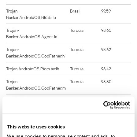
Trojan-
Brasil
99,59
Banker.AndroidOS.BRats.b
Trojan-
Turquía
98,65
Banker.AndroidOS.Agent.la
Trojan-
Turquía
98,62
Banker.AndroidOS.GodFather.h
Trojan.AndroidOS.Piom.axdh
Turquía
98,42
Trojan-
Turquía
98,30
Banker.AndroidOS.GodFather.m
Trojan-
Indonesia
98,21
Banker.AndroidOS.Agent.lc
Trojan-
Indonesia
97,95
This website uses cookies
Spy.AndroidOS.SmsThief.vb
We use cookies to personalise content and ads, to