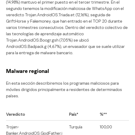
(14,98%) mantuvo el primer puesto en el tercer trimestre. En el
segundo tenemos la modificación maliciosa de WhatsApp con el
veredicto Trojan.AndroidOS.Triada.et (12,16%), seguida de
GriftHorse y Fakemoney, que han entrado en el TOP 20 durante
varios trimestres consecutivos. Dentro del veredicto colectivo de
las tecnologías de aprendizaje automático
Trojan.AndroidOS.Boogr.gsh (7,05%) se ubicó
AndroidOS.Badpack.g (4,67%), un envasador que se suele utilizar
para la entrega de malware bancario.
Malware regional
En esta sección describiremos los programas maliciosos para
móviles dirigidos principalmente a residentes de determinados
países.
Veredicto
País*
%**
Trojan-
Turquía
100,00
Banker.AndroidOS.GodFather.i