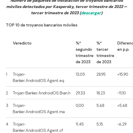
Número de paquetes de instalación de troyanos bancarios
móviles detectados por Kaspersky, tercer trimestre de 2022 —
tercer trimestre de 2023 (
descargar
)
TOP 10 de troyanos bancarios móviles
Veredicto
%*
%*
Diferenc
segundo
tercer
en p.p.
trimestre
trimestre
de 2023
de 2023
1
Trojan-
13,05
28,95
+15,90
Banker.AndroidOS.Agent.eq
2
Trojan-Banker.AndroidOS.Bian.h
29,33
18,23
-11,10
3
Trojan-
0,00
5,68
+5,68
Banker.AndroidOS.Agent.ma
4
Trojan-
11,45
5,15
-6,29
Banker.AndroidOS.Agent.cf