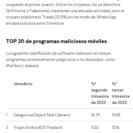
ocupando el primer puesto. Entre los troyanos, los ya descritos
GriftHorse y Fakemoney mantienen una elevada actividad, pero el
troyano publicitario Triada (23,5%) en los mods de WhatsApp
encabeza la lista este trimestre.
TOP 20 de programas maliciosos móviles
La siguiente clasificación de software malicioso no incluye
programas potencialmente peligrosos o no deseados, como
RiskTool y Adware.
Veredicto
%*
%*
segundo
tercer
trimestre
trimestre
de 2023
de 2023
1
DangerousObject.Multi.Generic
16,79
14,98
2
Trojan.AndroidOS.Triada.et
0,52
12,16