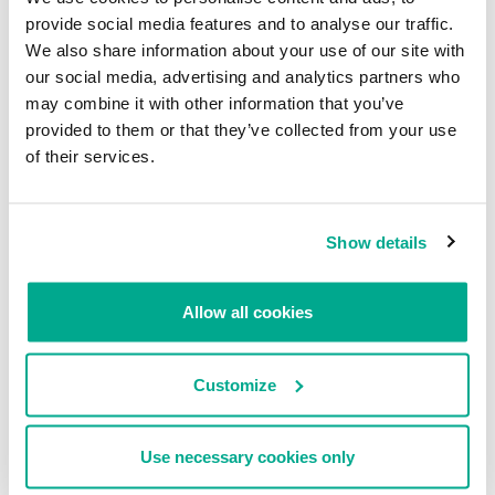
Trojan-
Indonesia
97,65
provide social media features and to analyse our traffic.
Spy.AndroidOS.SmsEye.b
We also share information about your use of our site with
our social media, advertising and analytics partners who
Trojan-
Azerbaiyán
96,98
Banker.AndroidOS.Agent.lw
may combine it with other information that you’ve
provided to them or that they’ve collected from your use
Trojan-
Irán
96,70
of their services.
Spy.AndroidOS.SmsThief.tt
Trojan-
Indonesia
96,57
Spy.AndroidOS.SmsThief.tw
Show details
Trojan-
Turquía
94,76
Dropper.AndroidOS.Hqwar.hc
Allow all cookies
Trojan-
Indonesia
94,23
Spy.AndroidOS.SmsThief.de
Customize
Trojan.AndroidOS.Hiddapp.bn
Irán
94,00
Use necessary cookies only
Trojan-
Turquía
88,15