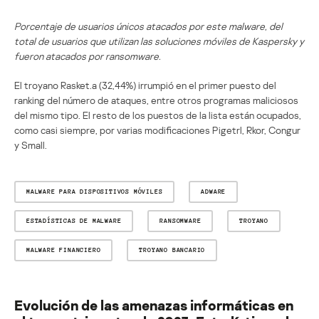
Porcentaje de usuarios únicos atacados por este malware, del
total de usuarios que utilizan las soluciones móviles de Kaspersky y
fueron atacados por ransomware.
El troyano Rasket.a (32,44%) irrumpió en el primer puesto del
ranking del número de ataques, entre otros programas maliciosos
del mismo tipo. El resto de los puestos de la lista están ocupados,
como casi siempre, por varias modificaciones Pigetrl, Rkor, Congur
y Small.
MALWARE PARA DISPOSITIVOS MÓVILES
ADWARE
ESTADÍSTICAS DE MALWARE
RANSOMWARE
TROYANO
MALWARE FINANCIERO
TROYANO BANCARIO
Evolución de las amenazas informáticas en