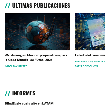
ÚLTIMAS PUBLICACIONES
Wardriving en México: preparativos para
Estado del ransomw
la Copa Mundial de Fútbol 2026
FABIO ASSOLINI
MARC RI
ISABEL MANJARREZ
DARYA GORODILOVA
INFORMES
BlindEagle vuela alto en LATAM