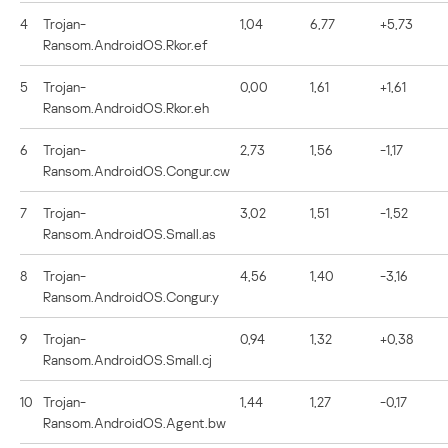
4
Trojan-
1,04
6,77
+5,73
Ransom.AndroidOS.Rkor.ef
5
Trojan-
0,00
1,61
+1,61
Ransom.AndroidOS.Rkor.eh
6
Trojan-
2,73
1,56
-1,17
Ransom.AndroidOS.Congur.cw
7
Trojan-
3,02
1,51
-1,52
Ransom.AndroidOS.Small.as
8
Trojan-
4,56
1,40
-3,16
Ransom.AndroidOS.Congur.y
9
Trojan-
0,94
1,32
+0,38
Ransom.AndroidOS.Small.cj
10
Trojan-
1,44
1,27
-0,17
Ransom.AndroidOS.Agent.bw