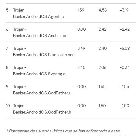
5
Trojan-
1,39
4,58
+3,19
Banker.AndroidOS.Agent.la
6
Trojan-
0,00
2,42
+2,42
Banker.AndroidOS.Anubis.ab
7
Trojan-
8,49
2,40
-6,09
Banker.AndroidOS.Faketoken.pac
8
Trojan-
2,40
2,06
-0,34
Banker.AndroidOS.Svpeng.q
9
Trojan-
0,00
1,55
+1,55
Banker.AndroidOS.GodFather.i
10
Trojan-
0,00
1,50
+1,50
Banker.AndroidOS.GodFather.h
* Porcentaje de usuarios únicos que se han enfrentado a este