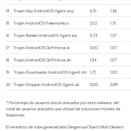
14
Trojan-Spy.AndroidOS.Agent.acq
6,10
1,36
15
Trojan.AndroidOS.Fakemoney.x
2,02
1,31
16
Trojan-Banker.AndroidOS.Agent.eq
0,73
1,27
17
Trojan.AndroidOS.GriftHorse.al
0,00
1,07
18
Trojan.AndroidOS.GriftHorse.ah
1,54
1,07
19
Trojan-Downloader.AndroidOS.Agent.mh
1,72
1,00
20
Trojan-Dropper.AndroidOS.Agent.ub
0,00
0,89
* Porcentaje de usuarios únicos atacados por este malware, del
total de usuarios atacados que utilizan las soluciones móviles de
Kaspersky.
El veredicto de nube generalizado DangerousObject.Multi.Generic