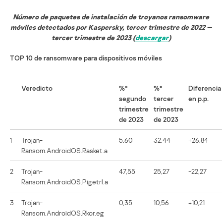
Número de paquetes de instalación de troyanos ransomware
móviles detectados por Kaspersky, tercer trimestre de 2022 —
tercer trimestre de 2023 (
descargar
)
TOP 10 de ransomware para dispositivos móviles
Veredicto
%*
%*
Diferencia
segundo
tercer
en p.p.
trimestre
trimestre
de 2023
de 2023
1
Trojan-
5,60
32,44
+26,84
Ransom.AndroidOS.Rasket.a
2
Trojan-
47,55
25,27
-22,27
Ransom.AndroidOS.Pigetrl.a
3
Trojan-
0,35
10,56
+10,21
Ransom.AndroidOS.Rkor.eg