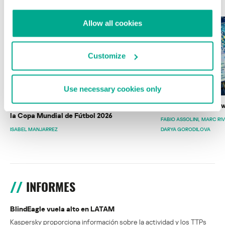
Allow all cookies
Customize
Use necessary cookies only
Wardriving en México: preparativos para
Estado del ransomw
la Copa Mundial de Fútbol 2026
FABIO ASSOLINI
MARC RI
ISABEL MANJARREZ
DARYA GORODILOVA
INFORMES
BlindEagle vuela alto en LATAM
Kaspersky proporciona información sobre la actividad y los TTPs