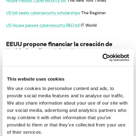
House Passes Cybersecurity Bill
The New York Times
US bill seeks cybersecurity scholarships
The Register
US House passes cybersecurity R&D bill
IT World
EEUU propone financiar la creación de
“soldados cibernéticos”
Su dirección de correo electrónico no será publicada.
Los
campos obligatorios están marcados con
*
This website uses cookies
We use cookies to personalise content and ads, to
provide social media features and to analyse our traffic.
We also share information about your use of our site with
our social media, advertising and analytics partners who
Nombre
*
Correo electrónico
*
may combine it with other information that you’ve
provided to them or that they’ve collected from your use
of their services.