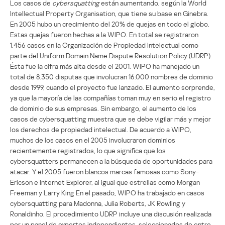
Los casos de
cybersquatting
están aumentando, según la World
Intellectual Property Organisation, que tiene su base en Ginebra.
En 2005 hubo un crecimiento del 20% de quejas en todo el globo.
Estas quejas fueron hechas a la WIPO. En total se registraron
1.456 casos en la Organización de Propiedad Intelectual como
parte del Uniform Domain Name Dispute Resolution Policy (UDRP).
Ésta fue la cifra más alta desde el 2001. WIPO ha manejado un
total de 8.350 disputas que involucran 16.000 nombres de dominio
desde 1999, cuando el proyecto fue lanzado. El aumento sorprende,
ya que la mayoría de las compañías toman muy en serio el registro
de dominio de sus empresas. Sin embargo, el aumento de los
casos de cybersquatting muestra que se debe vigilar más y mejor
los derechos de propiedad intelectual. De acuerdo a WIPO,
muchos de los casos en el 2005 involucraron dominios
recientemente registrados, lo que significa que los
cybersquatters permanecen a la búsqueda de oportunidades para
atacar. Y el 2005 fueron blancos marcas famosas como Sony-
Ericson e Internet Explorer, al igual que estrellas como Morgan
Freeman y Larry King En el pasado, WIPO ha trabajado en casos
cybersquatting para Madonna, Julia Roberts, JK Rowling y
Ronaldinho. El procedimiento UDRP incluye una discusión realizada
por un panel de expertos independientes, seleccionados de entre