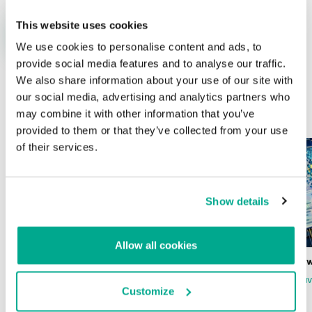
This website uses cookies
We use cookies to personalise content and ads, to
provide social media features and to analyse our traffic.
We also share information about your use of our site with
our social media, advertising and analytics partners who
ÚLTIMAS PUBLICACIONES
may combine it with other information that you’ve
provided to them or that they’ve collected from your use
of their services.
Show details
Allow all cookies
Wardriving en México: preparativos para
Estado del ransomw
la Copa Mundial de Fútbol 2026
FABIO ASSOLINI
MARC RI
Customize
ISABEL MANJARREZ
DARYA GORODILOVA