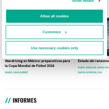
Show details
ÚLTIMAS PUBLICACIONES
Allow all cookies
Customize
Use necessary cookies only
Wardriving en México: preparativos para
Estado del ransomw
la Copa Mundial de Fútbol 2026
FABIO ASSOLINI
MARC RI
ISABEL MANJARREZ
DARYA GORODILOVA
INFORMES