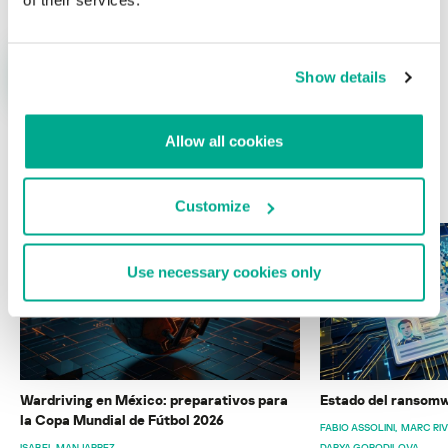
Show details
Allow all cookies
ÚLTIMAS PUBLICACIONES
Customize
Use necessary cookies only
Wardriving en México: preparativos para
Estado del ransomw
la Copa Mundial de Fútbol 2026
FABIO ASSOLINI
MARC RI
ISABEL MANJARREZ
DARYA GORODILOVA