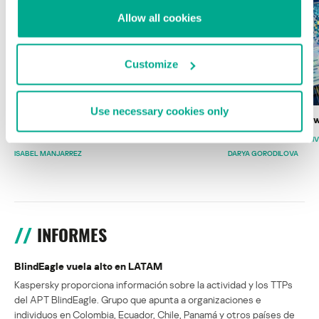
Allow all cookies
Customize
Use necessary cookies only
Wardriving en México: preparativos para
Estado del ransomw
la Copa Mundial de Fútbol 2026
FABIO ASSOLINI
MARC RI
ISABEL MANJARREZ
DARYA GORODILOVA
INFORMES
BlindEagle vuela alto en LATAM
Kaspersky proporciona información sobre la actividad y los TTPs
del APT BlindEagle. Grupo que apunta a organizaciones e
individuos en Colombia, Ecuador, Chile, Panamá y otros países de