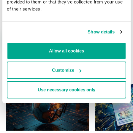
provided to them or that they’ve collected from your use
Nombre
*
Correo electrónico
*
of their services.
Show details
Allow all cookies
Customize
ÚLTIMAS PUBLICACIONES
Use necessary cookies only