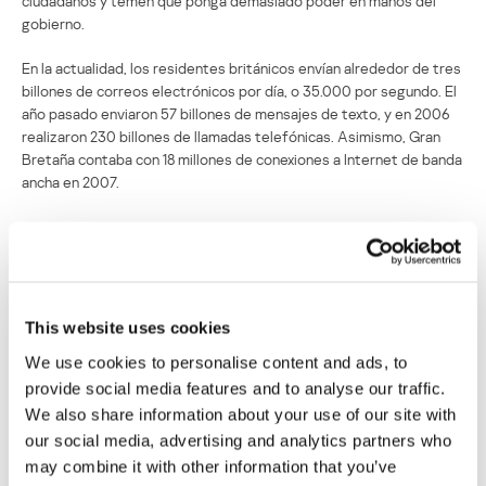
ciudadanos y temen que ponga demasiado poder en manos del
gobierno.
En la actualidad, los residentes británicos envían alrededor de tres
billones de correos electrónicos por día, o 35.000 por segundo. El
año pasado enviaron 57 billones de mensajes de texto, y en 2006
realizaron 230 billones de llamadas telefónicas. Asimismo, Gran
Bretaña contaba con 18 millones de conexiones a Internet de banda
ancha en 2007.
El Gobierno Británico realiza un plan para
espiar a sus ciudadanos
Su dirección de correo electrónico no será publicada.
Los
This website uses cookies
campos obligatorios están marcados con
*
We use cookies to personalise content and ads, to
provide social media features and to analyse our traffic.
We also share information about your use of our site with
our social media, advertising and analytics partners who
may combine it with other information that you’ve