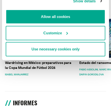
Show details
ÚLTIMAS PUBLICACIONES
Allow all cookies
Customize
Use necessary cookies only
Wardriving en México: preparativos para
Estado del ransomw
la Copa Mundial de Fútbol 2026
FABIO ASSOLINI
MARC RI
ISABEL MANJARREZ
DARYA GORODILOVA
INFORMES