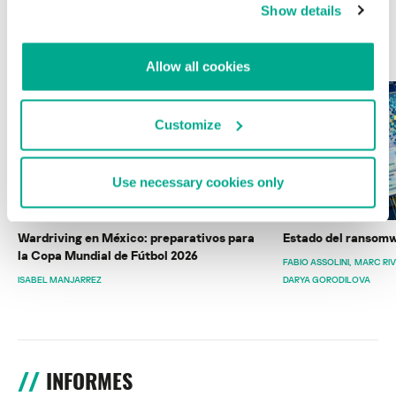
Show details
ÚLTIMAS PUBLICACIONES
Allow all cookies
Customize
Use necessary cookies only
Wardriving en México: preparativos para
Estado del ransomw
la Copa Mundial de Fútbol 2026
FABIO ASSOLINI
MARC RI
ISABEL MANJARREZ
DARYA GORODILOVA
INFORMES