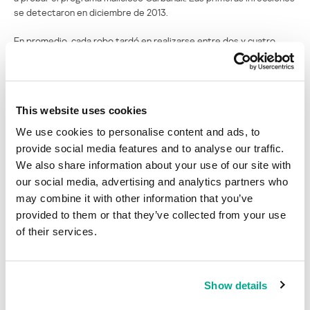
se detectaron en diciembre de 2013.
En promedio, cada robo tardó en realizarse entre dos y cuatro
meses, desde la infección del primer equipo en la red corporativa
del banco, hasta la extracción misma del dinero.
Creemos que la banda tuvo éxito en el robo a sus primeras
This website uses cookies
víctimas entre febrero y abril de 2014. El pico de las infecciones se
registró en junio de 2014.
We use cookies to personalise content and ads, to
provide social media features and to analyse our traffic.
Hoy en día, está campaña continúa activa.
We also share information about your use of our site with
our social media, advertising and analytics partners who
¿Por qué se publican los detalles solo ahora?
may combine it with other information that you’ve
provided to them or that they’ve collected from your use
Desde que comenzamos a trabajar en esta campaña hemos
of their services.
colaborado con las autoridades que la estaban investigando y las
ayudamos en todo lo posible. Como la investigación permanece
abierta, nos pidieron que no compartiéramos información hasta
que fuese seguro hacerlo.
Show details