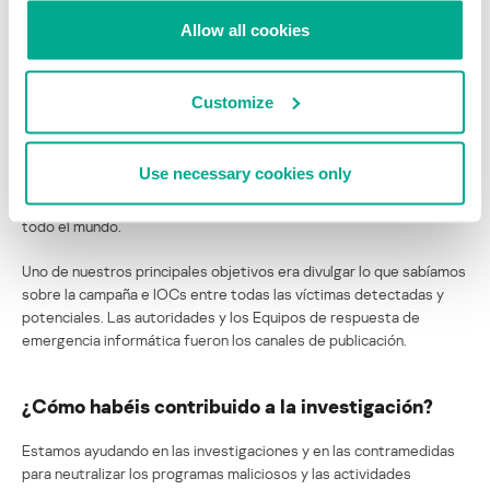
¿Os habéis puesto en contacto con las víctimas
Allow all cookies
y los Equipos de respuesta de emergencia
informática (CERTs) en los países donde se
detectaron los incidentes?
Customize
Sí. Esta investigación derivó en una operación conjunta entre el
Equipo de análisis e investigación mundial de Kaspersky Lab
Use necessary cookies only
(GReaT), organizaciones internacionales, autoridades nacionales y
regionales, y equipos de respuesta de emergencia informática en
todo el mundo.
Uno de nuestros principales objetivos era divulgar lo que sabíamos
sobre la campaña e IOCs entre todas las víctimas detectadas y
potenciales. Las autoridades y los Equipos de respuesta de
emergencia informática fueron los canales de publicación.
¿Cómo habéis contribuido a la investigación?
Estamos ayudando en las investigaciones y en las contramedidas
para neutralizar los programas maliciosos y las actividades