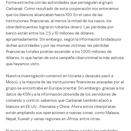
forma estrecha con las autoridades que perseguían al grupo
Carbanak. Como resultado de esta cooperación nos enteramos
que los blancos alcanzaban hasta 100. En el caso de las
instituciones financieras, al menos la mitad de los casos, los
ciberdelincuentes lograron robarles dinero. Las pérdidas por
banco están entre los 2,5 y 10 millones de dólares,
aproximadamente. Sin embargo, según la información bridada por
dichas autoridades y por las mismas víctimas, las pérdidas
financieras totales podrían ascender a los 1.000 millones de
dólares, lo que harían de esta campaña cibercriminal la más exitosa
que hayamos visto.
Nuestra investigación comenzó en Ucrania y después pasó a
Moscú, y la mayoría de las instituciones financieras atacadas por el
grupo se encontraba en Europa oriental. Sin embargo, gracias a los
datos de KSN y a la información obtenida de los servidores de
comando y control, sabemos que Carbanak también atacó a
blancos en EE.UU., Alemania y China. Ahora estos ciberpiratas
están ampliando sus operaciones a nuevas zonas, como Malasia,
Nepal, Kuwait y varias regiones en África, entre otras.
El grupo sigue activo, por lo que pedimos a todas las entidades