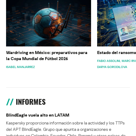
Wardriving en México: preparativos para
Estado del ransomw
la Copa Mundial de Fútbol 2026
FABIO ASSOLINI
MARC RI
ISABEL MANJARREZ
DARYA GORODILOVA
INFORMES
BlindEagle vuela alto en LATAM
Kaspersky proporciona información sobre la actividad y los TTPs
del APT BlindEagle. Grupo que apunta a organizaciones e
individuos en Colombia, Ecuador, Chile, Panamá y otros países de