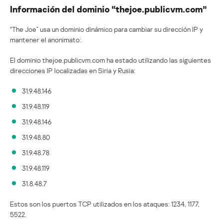
Información del dominio “thejoe.publicvm.com”
“The Joe” usa un dominio dinámico para cambiar su dirección IP y
mantener el anonimato:
El dominio thejoe.publicvm.com ha estado utilizando las siguientes
direcciones IP localizadas en Siria y Rusia:
31.9.48.146
31.9.48.119
31.9.48.146
31.9.48.80
31.9.48.78
31.9.48.119
31.8.48.7
Estos son los puertos TCP utilizados en los ataques: 1234, 1177,
5522.