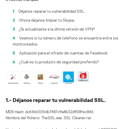
1
Déjanos reparar tu vulnerabilidad SSL.
2
!Ahora déjanos limpiar tu Skype¡
3
¿Te actualizaste a la última versión de VPN?
4
Veamos si tu número de teléfono se encuentra entre los
monitoreados.
5
Aplicación para el cifrado de cuentas de Facebook.
6
¿Cuál es tu producto de seguridad preferido?
1.- Déjanos reparar tu vulnerabilidad SSL.
MD5 Hash: dc6166005db7487c9a8b32d938fec846
Nombre del fichero: TheSSL.exe, SSL Cleaner.rar