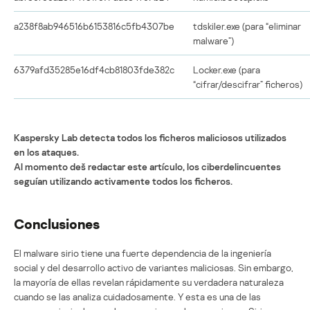
a238f8ab946516b6153816c5fb4307be
tdskiler.exe (para “eliminar
malware”)
6379afd35285e16df4cb81803fde382c
Locker.exe (para
“cifrar/descifrar” ficheros)
Kaspersky Lab detecta todos los ficheros maliciosos utilizados
en los ataques.
Al momento deš redactar este artículo, los ciberdelincuentes
seguían utilizando activamente todos los ficheros.
Conclusiones
El malware sirio tiene una fuerte dependencia de la ingeniería
social y del desarrollo activo de variantes maliciosas. Sin embargo,
la mayoría de ellas revelan rápidamente su verdadera naturaleza
cuando se las analiza cuidadosamente. Y esta es una de las