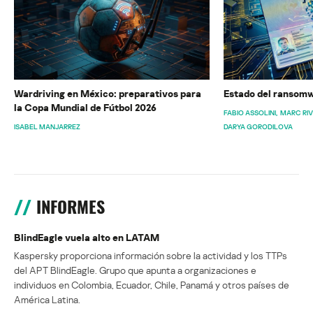
Wardriving en México: preparativos para
Estado del ransomw
la Copa Mundial de Fútbol 2026
FABIO ASSOLINI
MARC RI
ISABEL MANJARREZ
DARYA GORODILOVA
INFORMES
BlindEagle vuela alto en LATAM
Kaspersky proporciona información sobre la actividad y los TTPs
del APT BlindEagle. Grupo que apunta a organizaciones e
individuos en Colombia, Ecuador, Chile, Panamá y otros países de
América Latina.