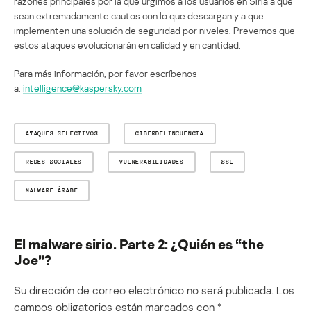
razones principales por la que urgimos a los usuarios en Siria a que
sean extremadamente cautos con lo que descargan y a que
implementen una solución de seguridad por niveles. Prevemos que
estos ataques evolucionarán en calidad y en cantidad.
Para más información, por favor escríbenos
a:
intelligence@kaspersky.com
ATAQUES SELECTIVOS
CIBERDELINCUENCIA
REDES SOCIALES
VULNERABILIDADES
SSL
MALWARE ÁRABE
El malware sirio. Parte 2: ¿Quién es “the
Joe”?
Su dirección de correo electrónico no será publicada.
Los
campos obligatorios están marcados con
*