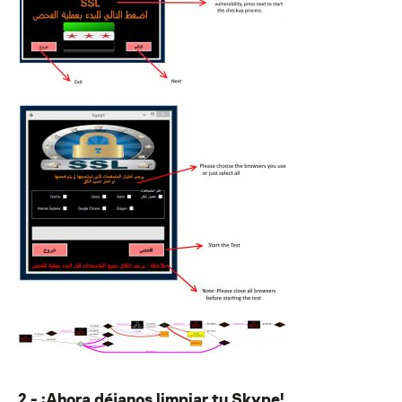
2.- ¡Ahora déjanos limpiar tu Skype!