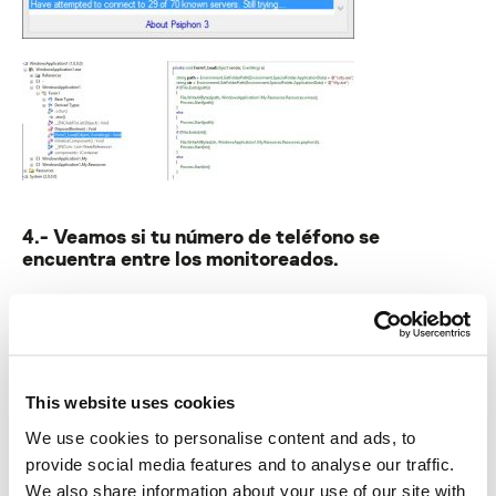
4.- Veamos si tu número de teléfono se
encuentra entre los monitoreados.
MD5 Hash: ad9a18e1db0b43cb38da786eb3bf7c00
Nombre del fichero: Syriatel.exe
Otro de los ficheros más populares del programa malicioso se usa
para imitar una herramienta utilizada para verificar los números de
This website uses cookies
teléfonos móviles bajo vigilancia y clasificarlos por localización, y
We use cookies to personalise content and ads, to
se lo entrega a las víctimas como un “programa filtrado”.
provide social media features and to analyse our traffic.
We also share information about your use of our site with