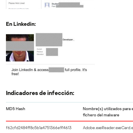
En Linkedin:
Indicadores de infección:
MD5 Hash
Nombre(s) utilizados para e
fichero del malware
f62cfd2484ff8c5b1a4751366e914613
Adobe.exeReader.exeCard.