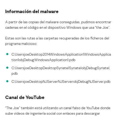
Información del malware
A partir de las copias del malware conseguidas, pudimos encontrar
cadenas en el código en el dispositivo Windows que usa “the Joe”.
Estas son las rutas a las carpetas recuperadas de los ficheros del
programa malicioso:
C:UsersjoeDesktop2014WindowsApplication1WindowsApplica
tion1objDebugWindowsApplication1.pdb
C:UsersjoeDesktopDesktopSyriatelSyriatelobjDebugSyriatel.
pdb
C:UsersjoeDesktopNJServerNJServerobjDebugNJServer.pdb
Canal de YouTube
“The Joe” también está utilizando un canal falso de YouTube donde
sube videos de ingeniería social con enlaces para descargar