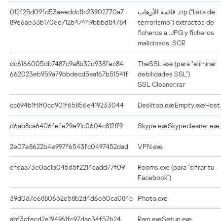
012f25d09fd53aeeddc11c23902770a7
قائمة الأرهاب
.zip (“lista de
89e6ae33b170ee712b47449bbbd84784
terrorismo”) extractos de
ficheros a .JPG y ficheros
maliciosos .SCR
dc6166005db7487c9a8b32d938fec84
TheSSL.exe (para “eliminar
662023eb959a79bbdecd5aa167b51541f
debilidades SSL”)
SSL Cleaner.rar
cc694b1f8f0cd901f65856e419233044
Desktop.exeEmpty.exeHost
d6ab8ca6406fefe29e91c0604c812ff9
Skype.exeSkypecleaner.exe
2e07e8622b4e997f6543fc0497452dad
VPN.exe
efdaa73e0ac1b045d5f2214cadd77f09
Rooms.exe (para “cifrar tu
Facebook”)
39d0d7e6880652e58b2d4d6e50ca084c
Photo.exe
abf3cfecd2e194961fc97dac34f57b24
Ram.exeSetup.exe