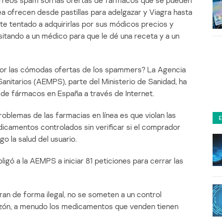
rreos spam son las ofertas de fármacos que se pueden
ea ofrecen desde pastillas para adelgazar y Viagra hasta
nte tentado a adquirirlas por sus módicos precios y
isitando a un médico para que le dé una receta y a un
 por las cómodas ofertas de los spammers? La Agencia
itarios (AEMPS), parte del Ministerio de Sanidad, ha
l de fármacos en España a través de Internet.
roblemas de las farmacias en línea es que violan las
icamentos controlados sin verificar si el comprador
o la salud del usuario.
ligó a la AEMPS a iniciar 81 peticiones para cerrar las
n de forma ilegal, no se someten a un control
razón, a menudo los medicamentos que venden tienen