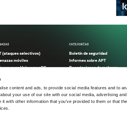
NAZAS
CATEGORÍAS
 (ataques selectivos)
Boletín de seguridad
nazas móviles
Informes sobre APT
ware para Unix y macOS
Descripciones de malware
ware para Windows
Investigación
s
orno seguro (IoT)
Informes sobre malware
ise content and ads, to provide social media features and to anal
nazas financieras
Informes sobre spam y phishin
about your use of our site with our social media, advertising and
nazas industriales
Publicaciones
t with other information that you’ve provided to them or that the
m y phishing
Incidentes
ices.
os.
Política de privacidad
Térmi