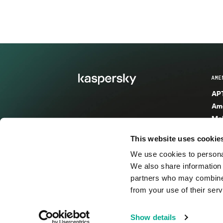
AME
APT
Ame
Mal
Mal
This website uses cookie
Ent
We use cookies to personal
Ame
We also share information 
Ame
partners who may combine i
Spa
from your use of their serv
© 2026 AO Kaspersky Lab. Todos los derechos reservad
Show details