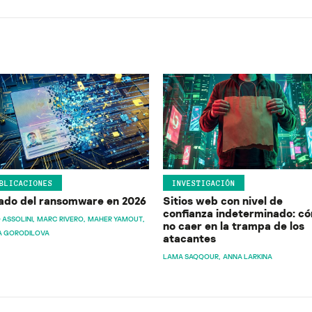
BLICACIONES
INVESTIGACIÓN
ado del ransomware en 2026
Sitios web con nivel de
confianza indeterminado: c
 ASSOLINI
MARC RIVERO
MAHER YAMOUT
no caer en la trampa de los
A GORODILOVA
atacantes
LAMA SAQQOUR
ANNA LARKINA