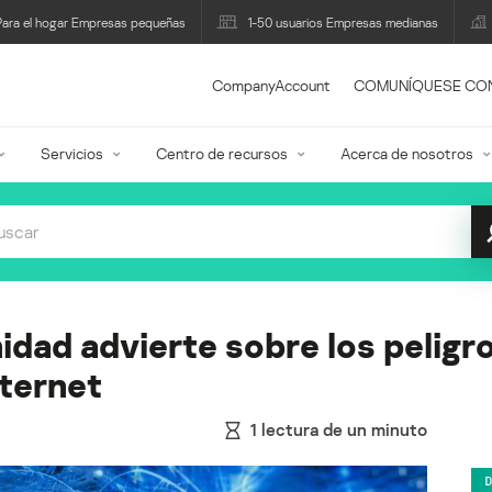
Para el hogar Empresas pequeñas
1-50 usuarios Empresas medianas
CompanyAccount
COMUNÍQUESE CO
Servicios
Centro de recursos
Acerca de nosotros
nidad advierte sobre los peligr
nternet
1
lectura de un minuto