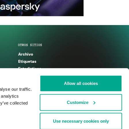
OTROS SITIOS
Archivo
Etiquetas
Estadísticas
Enciclopedia
Descripciones
Allow all cookies
yse our traffic.
g
KSB 2025
 analytics
Customize
y’ve collected
Use necessary cookies only
nos de uso
Acuerdo de licencia
Cookies