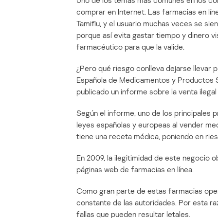
Uno de los temas más comunes en los co
comprar en Internet. Las farmacias en lín
Tamiflu, y el usuario muchas veces se sie
porque así evita gastar tiempo y dinero v
farmacéutico para que la valide.
¿Pero qué riesgo conlleva dejarse llevar
Española de Medicamentos y Productos San
publicado un informe sobre la venta ilega
Según el informe, uno de los principales p
leyes españolas y europeas al vender med
tiene una receta médica, poniendo en riesg
En 2009, la ilegitimidad de este negocio ob
páginas web de farmacias en línea.
Como gran parte de estas farmacias opera
constante de las autoridades. Por esta 
fallas que pueden resultar letales.