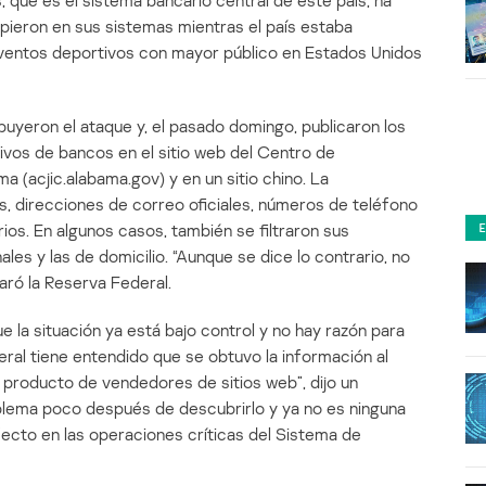
 que es el sistema bancario central de este país, ha
ieron en sus sistemas mientras el país estaba
 eventos deportivos con mayor público en Estados Unidos
uyeron el ataque y, el pasado domingo, publicaron los
vos de bancos en el sitio web del Centro de
a (acjic.alabama.gov) y en un sitio chino. La
s, direcciones de correo oficiales, números de teléfono
ios. En algunos casos, también se filtraron sus
es y las de domicilio. “Aunque se dice lo contrario, no
ró la Reserva Federal.
 la situación ya está bajo control y no hay razón para
ral tiene entendido que se obtuvo la información al
n producto de vendedores de sitios web”, dijo un
oblema poco después de descubrirlo y ya no es ninguna
ecto en las operaciones críticas del Sistema de