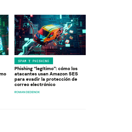
SPAM Y PHISHING
Phishing “legítimo”: cómo los
ómo
atacantes usan Amazon SES
para evadir la protección de
correo electrónico
ROMAN DEDENOK