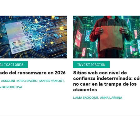
BLICACIONES
INVESTIGACIÓN
ado del ransomware en 2026
Sitios web con nivel de
confianza indeterminado: c
 ASSOLINI
MARC RIVERO
MAHER YAMOUT
no caer en la trampa de los
A GORODILOVA
atacantes
LAMA SAQQOUR
ANNA LARKINA