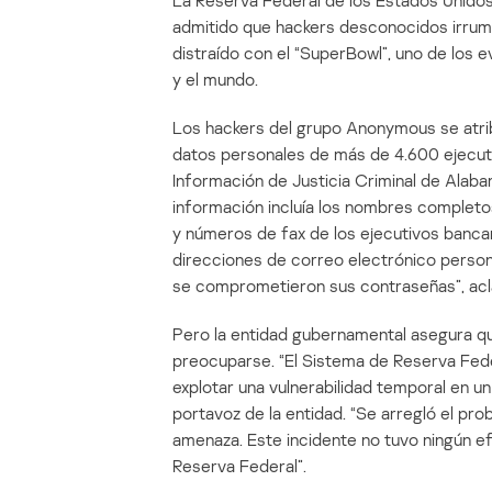
La Reserva Federal de los Estados Unidos,
admitido que hackers desconocidos irrump
distraído con el “SuperBowl”, uno de los
y el mundo.
Los hackers del grupo Anonymous se atrib
datos personales de más de 4.600 ejecuti
Información de Justicia Criminal de Alabam
información incluía los nombres completo
y números de fax de los ejecutivos bancar
direcciones de correo electrónico personal
se comprometieron sus contraseñas”, acla
Pero la entidad gubernamental asegura que
preocuparse. “El Sistema de Reserva Fede
explotar una vulnerabilidad temporal en u
portavoz de la entidad. “Se arregló el pr
amenaza. Este incidente no tuvo ningún ef
Reserva Federal”.