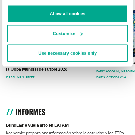
Allow all cookies
Customize
Use necessary cookies only
Wardriving en México: preparativos para
Estado del ransomw
la Copa Mundial de Fútbol 2026
FABIO ASSOLINI
MARC RI
ISABEL MANJARREZ
DARYA GORODILOVA
INFORMES
BlindEagle vuela alto en LATAM
Kaspersky proporciona información sobre la actividad y los TTPs