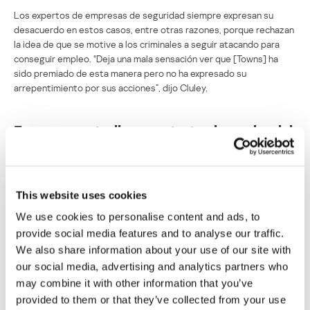
Los expertos de empresas de seguridad siempre expresan su
desacuerdo en estos casos, entre otras razones, porque rechazan
la idea de que se motive a los criminales a seguir atacando para
conseguir empleo. “Deja una mala sensación ver que [Towns] ha
sido premiado de esta manera pero no ha expresado su
arrepentimiento por sus acciones”, dijo Cluley.
Empresa australiana contrata al creador del
primer gusano para iPhones
Su dirección de correo electrónico no será publicada.
Los
campos obligatorios están marcados con
*
This website uses cookies
We use cookies to personalise content and ads, to
provide social media features and to analyse our traffic.
We also share information about your use of our site with
our social media, advertising and analytics partners who
may combine it with other information that you’ve
Nombre
*
Correo electrónico
*
provided to them or that they’ve collected from your use