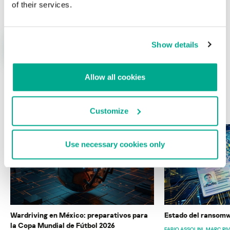
of their services.
Show details
Allow all cookies
ÚLTIMAS PUBLICACIONES
Customize
Use necessary cookies only
Wardriving en México: preparativos para
Estado del ransomw
la Copa Mundial de Fútbol 2026
FABIO ASSOLINI
MARC RI