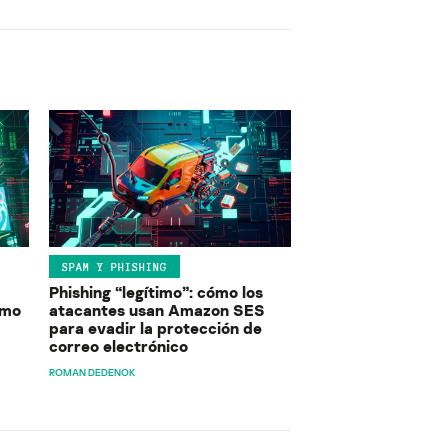
SPAM Y PHISHING
Phishing “legítimo”: cómo los
ómo
atacantes usan Amazon SES
para evadir la protección de
correo electrónico
ROMAN DEDENOK