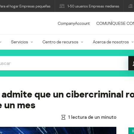
Para el hogar Empresas pequeñas
1-50 usuarios Empresas medianas
CompanyAccount
COMUNÍQUESE CO
Servicios
Centro de recursos
Acerca de nosotros
dmite que un cibercriminal ro
e un mes
1
lectura de un minuto