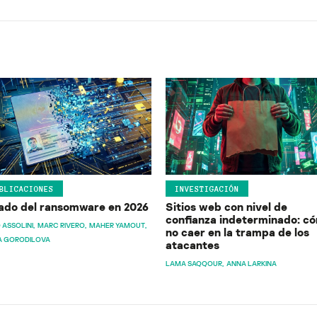
BLICACIONES
INVESTIGACIÓN
ado del ransomware en 2026
Sitios web con nivel de
confianza indeterminado: c
 ASSOLINI
MARC RIVERO
MAHER YAMOUT
no caer en la trampa de los
A GORODILOVA
atacantes
LAMA SAQQOUR
ANNA LARKINA