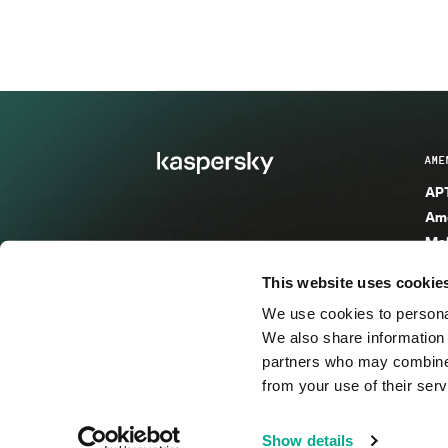
AME
APT
Ame
Mal
Mal
This website uses cookie
Ent
We use cookies to personal
Ame
We also share information 
Ame
partners who may combine i
Spa
from your use of their serv
© 2026 AO Kaspersky Lab. Todos los derechos reservad
Show details