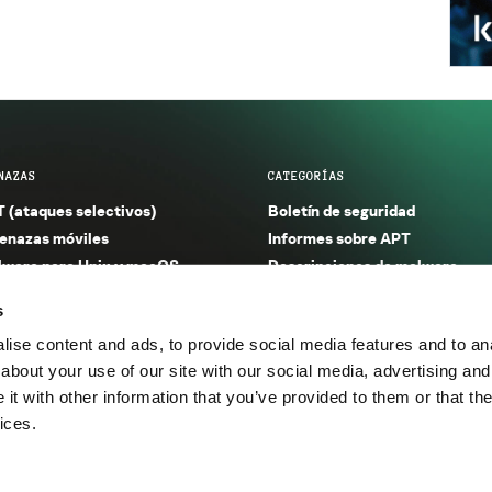
NAZAS
CATEGORÍAS
 (ataques selectivos)
Boletín de seguridad
nazas móviles
Informes sobre APT
ware para Unix y macOS
Descripciones de malware
ware para Windows
Investigación
s
orno seguro (IoT)
Informes sobre malware
ise content and ads, to provide social media features and to anal
nazas financieras
Informes sobre spam y phishin
about your use of our site with our social media, advertising and
nazas industriales
Publicaciones
t with other information that you’ve provided to them or that the
m y phishing
Incidentes
ices.
os.
Política de privacidad
Térmi