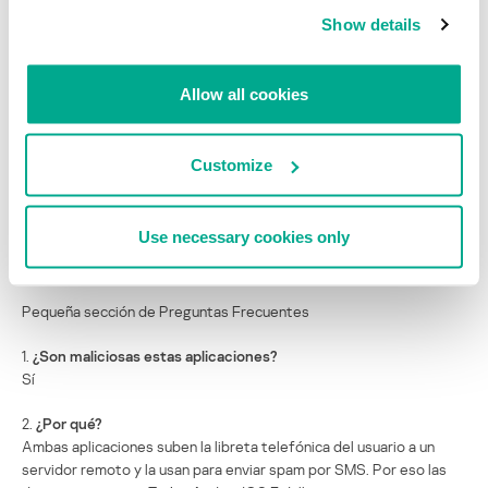
Show details
Allow all cookies
Customize
Use necessary cookies only
Mensaje SMS spam (“Ya estoy aquí, y es mucho más fácil
contactarme gracias a esta aplicación gratuita [URL]”)
Pequeña sección de Preguntas Frecuentes
1.
¿Son maliciosas estas aplicaciones?
Sí
2.
¿Por qué?
Ambas aplicaciones suben la libreta telefónica del usuario a un
servidor remoto y la usan para enviar spam por SMS. Por eso las