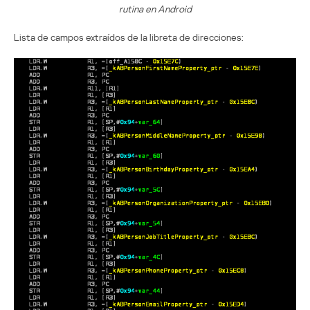
rutina en Android
Lista de campos extraídos de la libreta de direcciones: