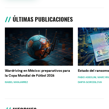
ÚLTIMAS PUBLICACIONES
Wardriving en México: preparativos para
Estado del ransomw
la Copa Mundial de Fútbol 2026
FABIO ASSOLINI
MARC RI
ISABEL MANJARREZ
DARYA GORODILOVA