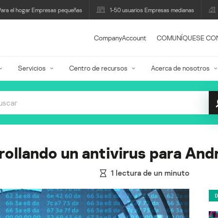
Para el hogar Empresas pequeñas
1-50 usuarios Empresas medianas
CompanyAccount
COMUNÍQUESE CO
Servicios
Centro de recursos
Acerca de nosotros
ollando un antivirus para And
1
lectura de un minuto