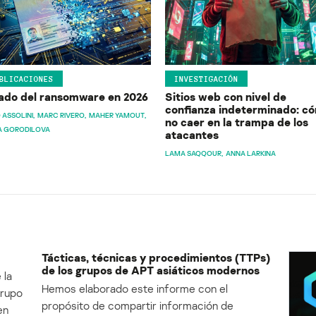
BLICACIONES
INVESTIGACIÓN
ado del ransomware en 2026
Sitios web con nivel de
confianza indeterminado: c
 ASSOLINI
MARC RIVERO
MAHER YAMOUT
no caer en la trampa de los
A GORODILOVA
atacantes
LAMA SAQQOUR
ANNA LARKINA
Tácticas, técnicas y procedimientos (TTPs)
de los grupos de APT asiáticos modernos
 la
Hemos elaborado este informe con el
Grupo
propósito de compartir información de
en